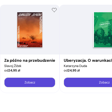
Za późno na przebudzenie
Uberyzacja. O warunkac
Slavoj Žižek
Katarzyna Duda
od
24,95
zł
od
24,95
zł
Zobacz
Zobacz