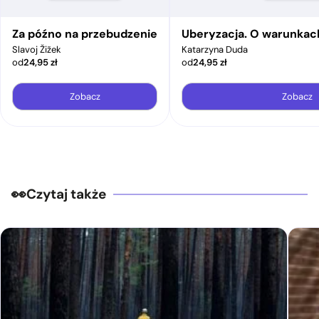
Za późno na przebudzenie
Uberyzacja. O warunkac
Slavoj Žižek
Katarzyna Duda
od
24,95
zł
od
24,95
zł
Zobacz
Zobacz
Czytaj także