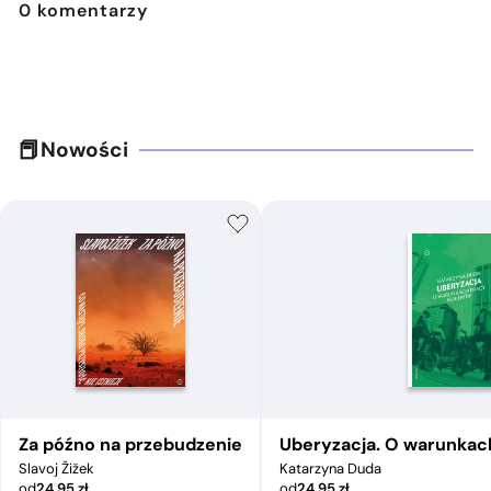
0
komentarzy
Nowości
Za późno na przebudzenie
Uberyzacja. O warunkac
Slavoj Žižek
Katarzyna Duda
od
24,95
zł
od
24,95
zł