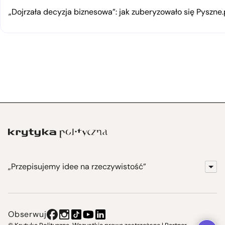
„Dojrzała decyzja biznesowa”: jak zuberyzowało się Pyszne.
„Przepisujemy idee na rzeczywistość”
KrytykaPolityczna.pl
Wydawnictwo
Obserwuj
Instytut Krytyki Politycznej