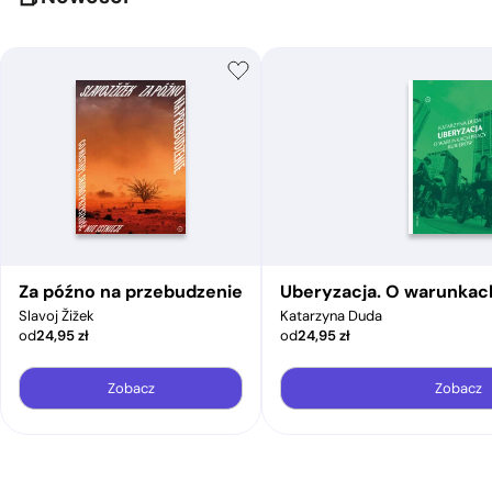
Za późno na przebudzenie
Uberyzacja. O warunkac
Slavoj Žižek
Katarzyna Duda
od
24,95
zł
od
24,95
zł
Zobacz
Zobacz