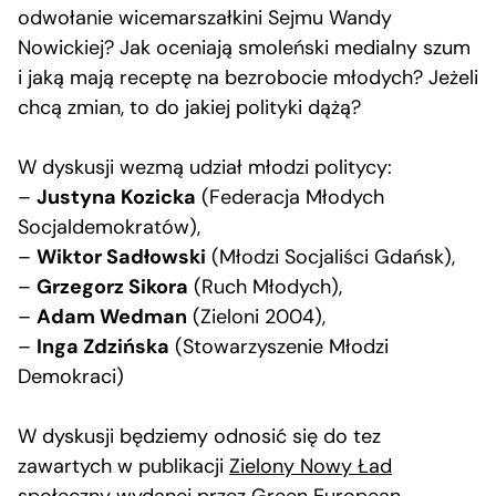
odwołanie wicemarszałkini Sejmu Wandy
Nowickiej? Jak oceniają smoleński medialny szum
i jaką mają receptę na bezrobocie młodych? Jeżeli
chcą zmian, to do jakiej polityki dążą?
W dyskusji wezmą udział młodzi politycy:
–
Justyna Kozicka
(Federacja Młodych
Socjaldemokratów),
–
Wiktor Sadłowski
(Młodzi Socjaliści Gdańsk),
–
Grzegorz Sikora
(Ruch Młodych),
–
Adam Wedman
(Zieloni 2004),
–
Inga Zdzińska
(Stowarzyszenie Młodzi
Demokraci)
W dyskusji będziemy odnosić się do tez
zawartych w publikacji
Zielony Nowy Ład
społeczny
wydanej przez Green European