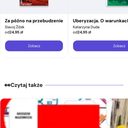
Za późno na przebudzenie
Uberyzacja. O warunkac
Slavoj Žižek
Katarzyna Duda
od
24,95
zł
od
24,95
zł
Zobacz
Zobacz
Czytaj także