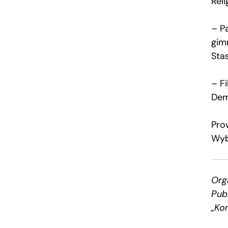
Reli
– P
gim
Sta
– Fi
Dem
Pro
Wyb
Org
Publ
„Kon