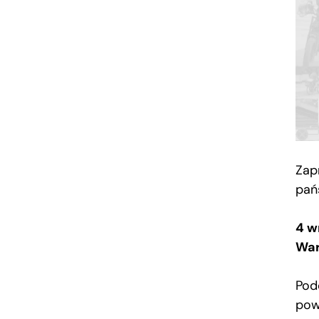
Zap
pań
4 wr
Wa
Pod
pow