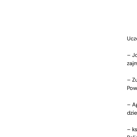
Ucz
– J
zaj
– Z
Pow
– A
dzie
– k