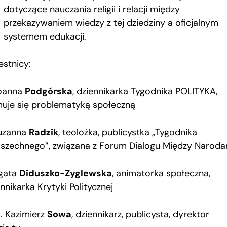
dotyczące nauczania religii i relacji między
przekazywaniem wiedzy z tej dziedziny a oficjalnym
systemem edukacji.
estnicy:
oanna
Podgórska
, dziennikarka Tygodnika POLITYKA,
muje się problematyką społeczną
uzanna
Radzik
, teolożka, publicystka „Tygodnika
szechnego”, związana z Forum Dialogu Między Naroda
gata
Diduszko-Zyglewska
, animatorka społeczna,
nnikarka Krytyki Politycznej
s. Kazimierz
Sowa
, dziennikarz, publicysta, dyrektor