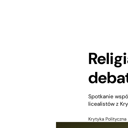
Relig
deba
Spotkanie współ
licealistów z Kry
Krytyka Polityczna