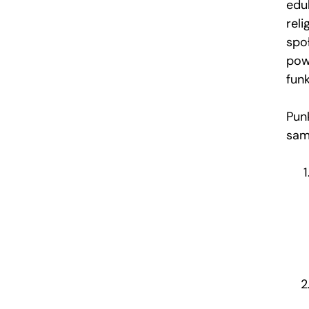
edu
rel
spo
pow
funk
Pun
sam