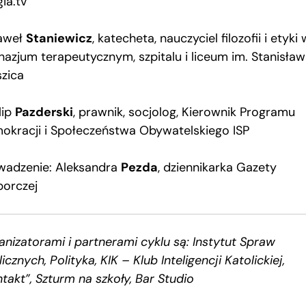
gia.tv
aweł
Staniewicz
, katecheta, nauczyciel filozofii i etyki 
nazjum terapeutycznym, szpitalu i liceum im. Stanisła
szica
lip
Pazderski
, prawnik, socjolog, Kierownik Programu
okracji i Społeczeństwa Obywatelskiego ISP
wadzenie: Aleksandra
Pezda
, dziennikarka Gazety
orczej
anizatorami i partnerami cyklu są: Instytut Spraw
icznych, Polityka, KIK – Klub Inteligencji Katolickiej,
takt”, Szturm na szkoły, Bar Studio