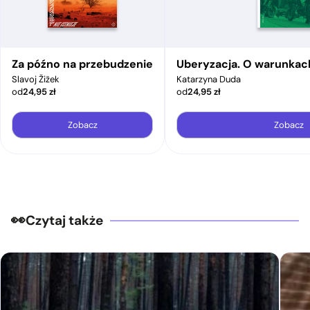
Za późno na przebudzenie
Uberyzacja. O warunkac
Slavoj Žižek
Katarzyna Duda
od
24,95
zł
od
24,95
zł
Zobacz
Zobacz
Czytaj także