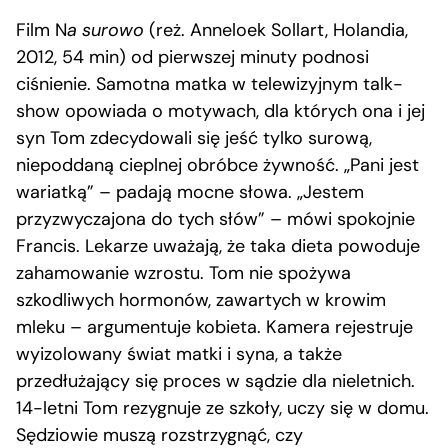
Film N
a surowo
(reż. Anneloek Sollart, Holandia,
2012, 54 min) od pierwszej minuty podnosi
ciśnienie. Samotna matka w telewizyjnym talk-
show opowiada o motywach, dla których ona i jej
syn Tom zdecydowali się jeść tylko surową,
niepoddaną cieplnej obróbce żywność. „Pani jest
wariatką” – padają mocne słowa. „Jestem
przyzwyczajona do tych słów” – mówi spokojnie
Francis. Lekarze uważają, że taka dieta powoduje
zahamowanie wzrostu. Tom nie spożywa
szkodliwych hormonów, zawartych w krowim
mleku – argumentuje kobieta. Kamera rejestruje
wyizolowany świat matki i syna, a także
przedłużający się proces w sądzie dla nieletnich.
14-letni Tom rezygnuje ze szkoły, uczy się w domu.
Sędziowie muszą rozstrzygnąć, czy