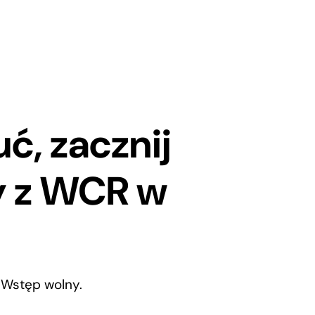
ć, zacznij
ty z WCR w
 Wstęp wolny.