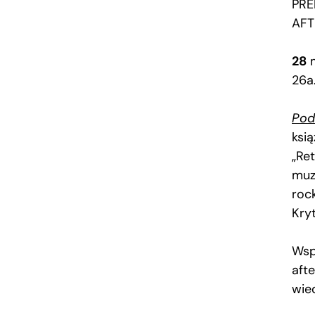
PRE
AFT
28
m
26a
Pod
ksi
„Re
muz
roc
Kryt
Wsp
aft
wie