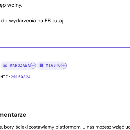
ęp wolny.
k do wydarzenia na FB
tutaj
.
I:
🌆 WARSZAWA
🏢 MIASTO
ANIE:
20150324
mentarze
le, boty, ścieki zostawiamy platformom. U nas możesz wziąć ud