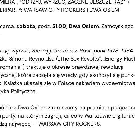
MIERA „PODRZYJ, WYRZUĆ, ZACZNIJ JESZCZE RAZ” +
ERPARTY: WARSAW CITY ROCKERS | DWA OSIEM
arca,
sobota
, godz.
21.00
,
Dwa Osiem
, Zamoyskiego
.
rzyj, wyrzuć, zacznij jeszcze raz. Post-punk 1978-1984
ążka Simona Reynoldsa („The Sex Revolts”, „Energy Flash
tromania”) traktuje o okresie prawdziwej rewolucji
ycznej, która zaczęła się wtedy, gdy skończył się punk
k. Książka ukazała się w Polsce nakładem wydawnictw
yka Polityczna.
ólnie z Dwa Osiem zapraszamy na premierę połączon
erparty, na którym zagrają ci, co w Warszawie o gitara
dzą najwięcej – WARSAW CITY ROCKERS.