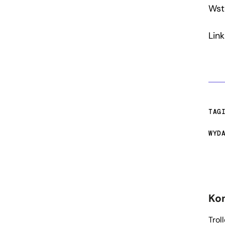
Wst
Lin
TAG
WYD
Ko
Trol