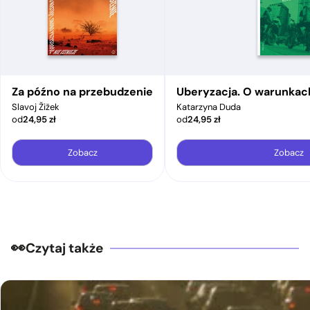
Za późno na przebudzenie
Uberyzacja. O warunkac
Slavoj Žižek
Katarzyna Duda
od
24,95
zł
od
24,95
zł
Zobacz
Zobacz
Czytaj także