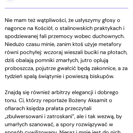
Nie mam też wątpliwości, że usłyszymy głosy o
nagonce na Kościół, o stalinowskich praktykach i
spodziewanej fali przemocy wobec duchownych.
Niedużo czasu minie, zanim ktoś użyje metafory
równi pochyłej: wczoraj wieszali buciki na płotach,
dziś obalają pomniki zmarłych, jutro oplują
proboszcza, pojutrze gwałcić będą zakonnice, a za
tydzień spalą świątynie i powieszą biskupów.
Znajdą się również arbitrzy elegancji i dobrego
tonu. Ci, którzy reportaże Bożeny Aksamit o
ofiarach księdza prałata przeczytali
„zbulwersowani i zatroskani”, ale i tak wezwą, by
umarłych szanować, a spory rozwiązywać w
sposób cywilizowany. Nieraz i mnie jest do nich