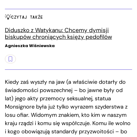
CZYTAJ TAKŻE
Diduszko z Watykanu: Chcemy dymisji
biskupów chroniących księży pedofilów
Agnieszka Wiśniewska
Kiedy zaś wyszły na jaw (a właściwie dotarły do
świadomości powszechnej – bo jawne były od
lat) jego akty przemocy seksualnej, statua
Monsignore była już tylko wyrazem szyderstwa z
losu ofiar. Widomym znakiem, kto kim w naszym
kraju rządzi i komu się współczuje. Komu ile wolno
i kogo obowiązują standardy przyzwoitości – bo