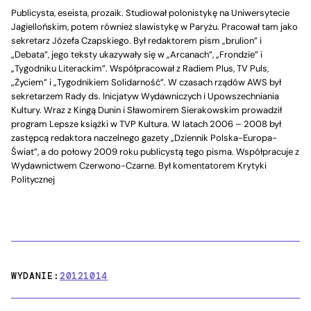
Publicysta, eseista, prozaik. Studiował polonistykę na Uniwersytecie
Jagiellońskim, potem również slawistykę w Paryżu. Pracował tam jako
sekretarz Józefa Czapskiego. Był redaktorem pism „brulion” i
„Debata”, jego teksty ukazywały się w „Arcanach”, „Frondzie” i
„Tygodniku Literackim”. Współpracował z Radiem Plus, TV Puls,
„Życiem” i „Tygodnikiem Solidarność”. W czasach rządów AWS był
sekretarzem Rady ds. Inicjatyw Wydawniczych i Upowszechniania
Kultury. Wraz z Kingą Dunin i Sławomirem Sierakowskim prowadził
program Lepsze książki w TVP Kultura. W latach 2006 – 2008 był
zastępcą redaktora naczelnego gazety „Dziennik Polska-Europa-
Świat”, a do połowy 2009 roku publicystą tego pisma. Współpracuje z
Wydawnictwem Czerwono-Czarne. Był komentatorem Krytyki
Politycznej
WYDANIE:
20121014