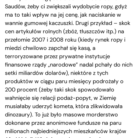
Saudów, żeby ci zwiększali wydobycie ropy, gdyż
ma to taki wpływ na jej cenę, jak naciskanie w
wannie gumowej kaczuszki. Drugi przykład – skok
cen artykułów rolnych (zbóż, tłuszczów itp.) na
przełomie 2007 i 2008 roku (kiedy rynek ropy i
miedzi chwilowo zapchał się kasą, a
terroryzowane przez prywatne instytucje
finansowe rządy „narodowe” nadal pchały do nich
setki miliardów dolarów), niektóre z tych
produktów w ciągu paru miesięcy podrożały o
200 procent (żeby taki skok spowodowało
wahnięcie się relacji podaż-popyt, w Ziemię
musiałaby uderzyć kometa, która zlikwidowała
dinozaury). To już było masowe morderstwo
dokonane przez anonimowe fundusze na paru
milionach najbiedniejszych mieszkańców krajów