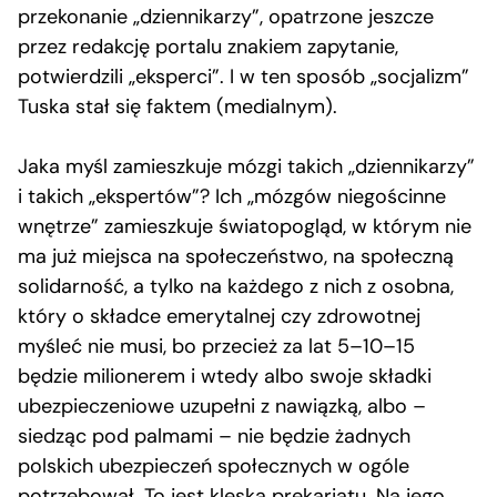
przekonanie „dziennikarzy”, opatrzone jeszcze
przez redakcję portalu znakiem zapytanie,
potwierdzili „eksperci”. I w ten sposób „socjalizm”
Tuska stał się faktem (medialnym).
Jaka myśl zamieszkuje mózgi takich „dziennikarzy”
i takich „ekspertów”? Ich „mózgów niegościnne
wnętrze” zamieszkuje światopogląd, w którym nie
ma już miejsca na społeczeństwo, na społeczną
solidarność, a tylko na każdego z nich z osobna,
który o składce emerytalnej czy zdrowotnej
myśleć nie musi, bo przecież za lat 5–10–15
będzie milionerem i wtedy albo swoje składki
ubezpieczeniowe uzupełni z nawiązką, albo –
siedząc pod palmami – nie będzie żadnych
polskich ubezpieczeń społecznych w ogóle
potrzebował. To jest klęska prekariatu. Na jego