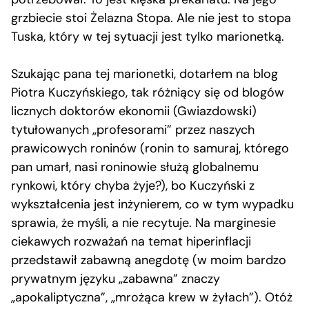
grzbiecie stoi Żelazna Stopa. Ale nie jest to stopa
Tuska, który w tej sytuacji jest tylko marionetką.
Szukając pana tej marionetki, dotarłem na blog
Piotra Kuczyńskiego, tak różniący się od blogów
licznych doktorów ekonomii (Gwiazdowski)
tytułowanych „profesorami” przez naszych
prawicowych roninów (ronin to samuraj, którego
pan umarł, nasi roninowie służą globalnemu
rynkowi, który chyba żyje?), bo Kuczyński z
wykształcenia jest inżynierem, co w tym wypadku
sprawia, że myśli, a nie recytuje. Na marginesie
ciekawych rozważań na temat hiperinflacji
przedstawił zabawną anegdotę (w moim bardzo
prywatnym języku „zabawna” znaczy
„apokaliptyczna”, „mrożąca krew w żyłach”). Otóż