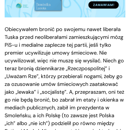
Obiecywałem bronić po swojemu nawet liberała
Tuska przed neoliberałami zamieszkującymi mózg
PiS-u i medialne zaplecze tej partii, jeśli tylko
premier ucywilizuje umowy śmieciowe. Nie
ucywilizował, więc nie muszę się wysilać. Niech go
teraz bronią dziennikarze „Rzeczpospolitej” i
„Uważam Rze”, którzy przebierali nogami, żeby go
za ozusowanie umów śmieciowych zaatakować
jako „lewaka” i „socjalistę”. A, przepraszam, oni też
go nie będą bronić, bo zabrał im etaty i okienka w
mediach publicznych, zabił im prezydenta w
Smoleńsku, a ich Polskę (to zawsze jest Polska
„ich” albo „nie ich”) podzielił po równo między