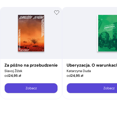
Za późno na przebudzenie
Uberyzacja. O warunkac
Slavoj Žižek
Katarzyna Duda
od
24,95
zł
od
24,95
zł
Zobacz
Zobacz