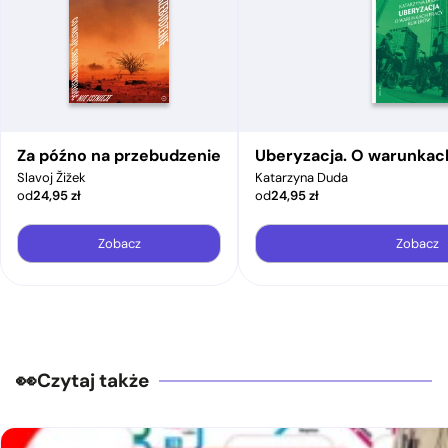
Za późno na przebudzenie
Uberyzacja. O warunkac
Slavoj Žižek
Katarzyna Duda
od
24,95
zł
od
24,95
zł
Zobacz
Zobacz
Czytaj także