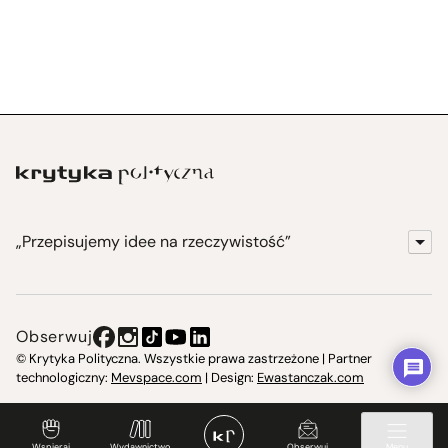
„Przepisujemy idee na rzeczywistość”
KrytykaPolityczna.pl
Wydawnictwo
Obserwuj
Instytut Krytyki Politycznej
© Krytyka Polityczna. Wszystkie prawa zastrzeżone | Partner
technologiczny:
Mevspace.com
| Design:
Ewastanczak.com
Jasna 10 Warszawa, Społeczna Instytucja Kultury
Świetlica w Cieszynie
Wspieraj
Wydawnictwo
Obserwuj
Menu