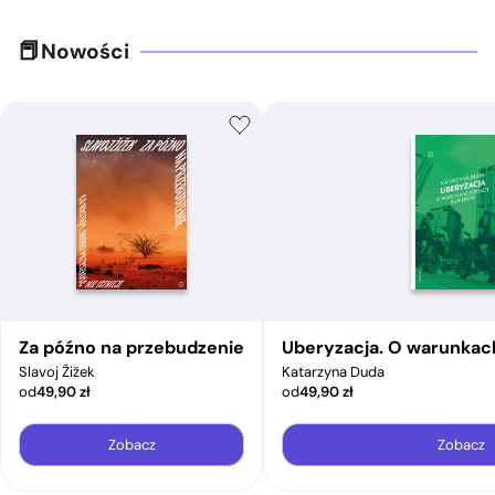
Nowości
Za późno na przebudzenie
Uberyzacja. O warunkac
Slavoj Žižek
Katarzyna Duda
od
49,90
zł
od
49,90
zł
Zobacz
Zobacz