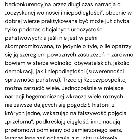
bezkonkurencyjna przez długi czas narracja o
„odzyskanej wolności i niepodległości”, obecnie w
dobrej wierze praktykowana być może już chyba
tylko podczas oficjalnych uroczystości
państwowych; a jeśli nie jest w pełni
skompromitowana, to jedynie o tyle, o ile opatrzy
się ją szeregiem poważnych zastrzeżeń – zarówno
bowiem w sferze wolności obywatelskich, jakości
demokracji, jak i niepodległości (suwerenności i
sprawności państwa), Trzeciej Rzeczypospolitej
można zarzucić wiele. Jednocześnie w miejsce
narracji hegemonicznej wkracza wiele różnych i
nie zawsze dających się pogodzić historii, z
których jedne, wskazując na fałszywość pojęcia
„przełomu”, podkreślają ciągłość, inne nadają
przełomowi odmienny od zamierzonego sens,
jeszcze inne zaś pokazują, z punktu widzenia