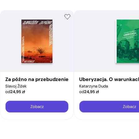
Za późno na przebudzenie
Uberyzacja. O warunkac
Slavoj Žižek
Katarzyna Duda
od
24,95
zł
od
24,95
zł
Zobacz
Zobacz