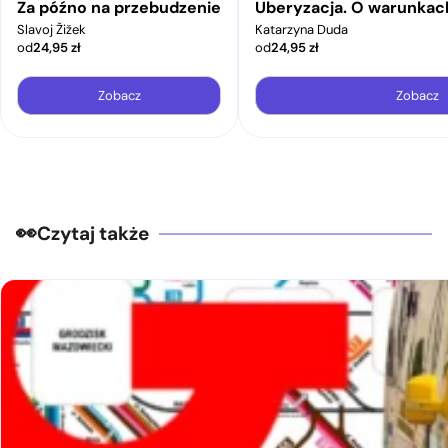
Za późno na przebudzenie
Uberyzacja. O warunkac
Slavoj Žižek
Katarzyna Duda
od
24,95
zł
od
24,95
zł
Zobacz
Zobacz
Czytaj także