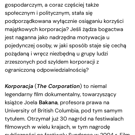
gospodarczym, a coraz częściej także
społecznym i politycznym, stała się
podporządkowana wyłącznie osiąganiu korzyści
majątkowych korporacja? Jeśli żądza bogactwa
jest naganna jako nadrzędna motywacja u
pojedynczej osoby, w jaki sposób staje się cechą
pożądaną i wręcz niezbędną u grupy ludzi
zrzeszonych pod szyldem korporacji z
ograniczoną odpowiedzialnością?
Korporacja
(
The Corporation
) to niemal
legendarny film dokumentalny, towarzyszący
książce Joela
Bakana
, profesora prawa na
University of British Columbia, pod tym samym
tytułem. Otrzymał już 30 nagród na festiwalach
filmowych w wielu krajach, w tym nagrodę
publiczności na festiwalu Sundance w 2004 r. Film