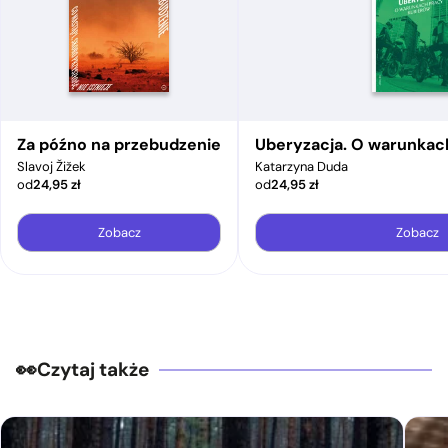
Za późno na przebudzenie
Uberyzacja. O warunkac
Slavoj Žižek
Katarzyna Duda
od
24,95
zł
od
24,95
zł
Zobacz
Zobacz
Czytaj także