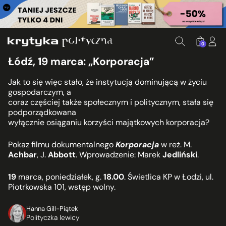
0
Łódź, 19 marca: „Korporacja”
Jak to się więc stało, że instytucją dominującą w życiu
gospodarczym, a
coraz częściej także społecznym i politycznym, stała się
podporządkowana
wyłącznie osiąganiu korzyści majątkowych korporacja?
Pokaz filmu dokumentalnego
Korporacja
w reż. M.
Achbar
, J.
Abbott
. Wprowadzenie: Marek
Jedliński
.
19
marca, poniedziałek, g.
18.00
. Świetlica KP w Łodzi, ul.
Piotrkowska 101, wstęp wolny.
Hanna Gill-Piątek
Polityczka lewicy