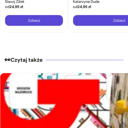
Slavoj Žižek
Katarzyna Duda
od
24,95
zł
od
24,95
zł
Zobacz
Zobacz
Czytaj także