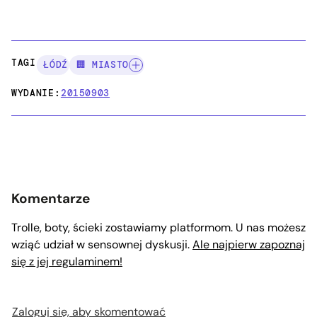
TAGI:
ŁÓDŹ
🏢 MIASTO
WYDANIE:
20150903
Komentarze
Trolle, boty, ścieki zostawiamy platformom. U nas możesz
wziąć udział w sensownej dyskusji.
Ale najpierw zapoznaj
się z jej regulaminem!
Zaloguj się, aby skomentować