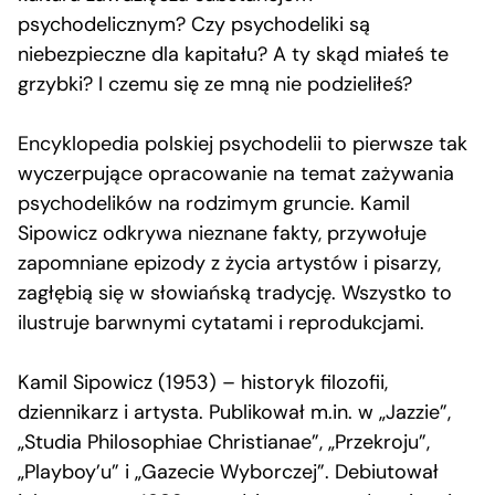
psychodelicznym? Czy psychodeliki są
niebezpieczne dla kapitału? A ty skąd miałeś te
grzybki? I czemu się ze mną nie podzieliłeś?
Encyklopedia polskiej psychodelii to pierwsze tak
wyczerpujące opracowanie na temat zażywania
psychodelików na rodzimym gruncie. Kamil
Sipowicz odkrywa nieznane fakty, przywołuje
zapomniane epizody z życia artystów i pisarzy,
zagłębią się w słowiańską tradycję. Wszystko to
ilustruje barwnymi cytatami i reprodukcjami.
Kamil Sipowicz (1953) – historyk filozofii,
dziennikarz i artysta. Publikował m.in. w „Jazzie”,
„Studia Philosophiae Christianae”, „Przekroju”,
„Playboy’u” i „Gazecie Wyborczej”. Debiutował