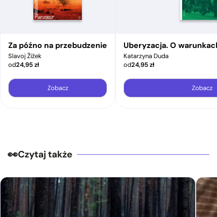
Za późno na przebudzenie
Uberyzacja. O warunkac
Slavoj Žižek
Katarzyna Duda
od
24,95
zł
od
24,95
zł
Zobacz
Zobacz
Czytaj także