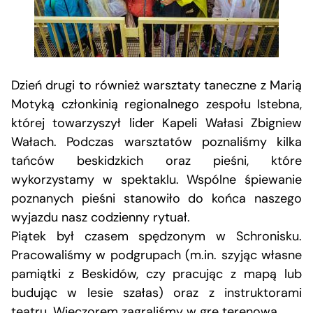
Dzień drugi to również warsztaty taneczne z Marią
Motyką członkinią regionalnego zespołu Istebna,
której towarzyszył lider Kapeli Wałasi Zbigniew
Wałach. Podczas warsztatów poznaliśmy kilka
tańców beskidzkich oraz pieśni, które
wykorzystamy w spektaklu. Wspólne śpiewanie
poznanych pieśni stanowiło do końca naszego
wyjazdu nasz codzienny rytuał.
Piątek był czasem spędzonym w Schronisku.
Pracowaliśmy w podgrupach (m.in. szyjąc własne
pamiątki z Beskidów, czy pracując z mapą lub
budując w lesie szałas) oraz z instruktorami
teatru. Wieczorem zagraliśmy w grę terenową.