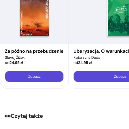
Za późno na przebudzenie
Uberyzacja. O warunkac
Slavoj Žižek
Katarzyna Duda
od
24,95
zł
od
24,95
zł
Zobacz
Zobacz
Czytaj także