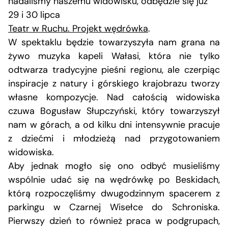
nadaliśmy naszemu widowisku, odbędzie się już
29 i 30 lipca
Teatr w Ruchu. Projekt wędrówka
.
W spektaklu będzie towarzyszyła nam grana na
żywo muzyka kapeli Wałasi, która nie tylko
odtwarza tradycyjne pieśni regionu, ale czerpiąc
inspiracje z natury i górskiego krajobrazu tworzy
własne kompozycje. Nad całością widowiska
czuwa Bogusław Słupczyński, który towarzyszył
nam w górach, a od kilku dni intensywnie pracuje
z dziećmi i młodzieżą nad przygotowaniem
widowiska.
Aby jednak mogło się ono odbyć musieliśmy
wspólnie udać się na wędrówkę po Beskidach,
którą rozpoczęliśmy dwugodzinnym spacerem z
parkingu w Czarnej Wisełce do Schroniska.
Pierwszy dzień to również praca w podgrupach,