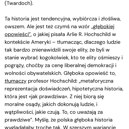
(Twardoch).
Ta historia jest tendencyjna, wybiórcza i złośliwa,
owszem. Ale jest też czymś na wzór
„głębokiej
opowieści”
, o jakiej pisała Arlie R. Hochschild w
kontekście Ameryki – tłumacząc, dlaczego ludzie
tak bardzo znienawidzili swoje elity, że byli w
stanie wybrać kogokolwiek, kto te elity ośmieszy i
pogrąży, choćby za cenę liberalnej demokracji i
wolności obywatelskich. Głęboka opowieść to,
tłumaczy
profesor Hochschild: „metaforyczna
reprezentacja doświadczeń, hipotetyczna historia,
która jest «jak prawdziwa». Z niej biorą się
moralne osądy, jakich dokonują ludzie, i
wątpliwości, jakie czują. To, co uważają za
prawdziwe”. Myślę, że polska głęboka historia
wyglądałaby trochę tak. W szerszym wariancie