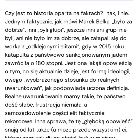
Czy jest to historia oparta na faktach? I tak, i nie.
Jednym faktycznie, jak
mówi
Marek Belka, „było za
dobrze”, inni „byli głupi”, jeszcze inni ani głupi nie
byli, ani nie było im za dobrze, ale załapali się do
worka z „odklejonymi elitami”, gdy w 2015 roku
katapulta z państwowo sankcjonowanym jadem
zawróciła o 180 stopni. Jest ona jakąś opowieścią
o tym, co się aktualnie dzieje, jest formą ideologii,
owego „wyobrażonego stosunku do realnych
uwarunkowań”, jak podpowiada uczona definicja.
Realne uwarunkowania mamy takie, że państwo
dość słabe, frustracja niemała, a
samozadowolenie części elit faktycznie
rekordowe. Inna sprawa, że tę „głęboką opowieść”
snują od lat także (a może przede wszystkim) ci,