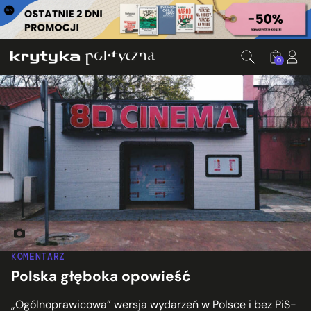
0
Fot. Jörg Schubert, flickr.com
KOMENTARZ
Polska głęboka opowieść
„Ogólnoprawicowa” wersja wydarzeń w Polsce i bez PiS-