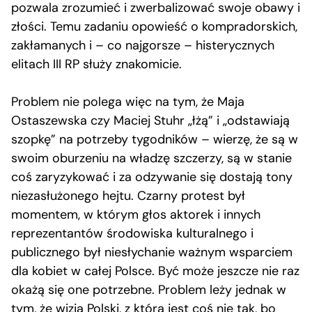
pozwala zrozumieć i zwerbalizować swoje obawy i
złości. Temu zadaniu opowieść o kompradorskich,
zakłamanych i – co najgorsze – histerycznych
elitach III RP służy znakomicie.
Problem nie polega więc na tym, że Maja
Ostaszewska czy Maciej Stuhr „łżą” i „odstawiają
szopkę” na potrzeby tygodników – wierzę, że są w
swoim oburzeniu na władzę szczerzy, są w stanie
coś zaryzykować i za odzywanie się dostają tony
niezasłużonego hejtu. Czarny protest był
momentem, w którym głos aktorek i innych
reprezentantów środowiska kulturalnego i
publicznego był niesłychanie ważnym wsparciem
dla kobiet w całej Polsce. Być może jeszcze nie raz
okażą się one potrzebne. Problem leży jednak w
tym, że wizja Polski, z którą jest coś nie tak, bo