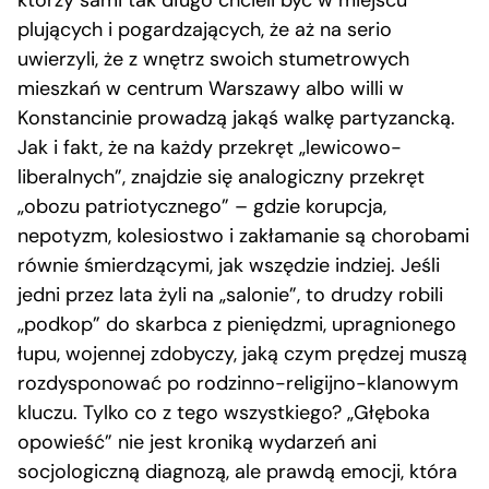
którzy sami tak długo chcieli być w miejscu
plujących i pogardzających, że aż na serio
uwierzyli, że z wnętrz swoich stumetrowych
mieszkań w centrum Warszawy albo willi w
Konstancinie prowadzą jakąś walkę partyzancką.
Jak i fakt, że na każdy przekręt „lewicowo-
liberalnych”, znajdzie się analogiczny przekręt
„obozu patriotycznego” – gdzie korupcja,
nepotyzm, kolesiostwo i zakłamanie są chorobami
równie śmierdzącymi, jak wszędzie indziej. Jeśli
jedni przez lata żyli na „salonie”, to drudzy robili
„podkop” do skarbca z pieniędzmi, upragnionego
łupu, wojennej zdobyczy, jaką czym prędzej muszą
rozdysponować po rodzinno-religijno-klanowym
kluczu. Tylko co z tego wszystkiego? „Głęboka
opowieść” nie jest kroniką wydarzeń ani
socjologiczną diagnozą, ale prawdą emocji, która