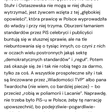
Stuhr i Ostaszewska nie mogą w niej dłużej
wytrzymać, jest żywcem wzięta z tej „głębokiej
opowieści”, która prawicę w Polsce wyprowadziła
do władzy i przy niej trzyma. Oburzeni łamaniem
standardów przez PiS celebryci i publicyści
buntują się w słusznej sprawie, ale na tle
niebuntowania się o tysiąc innych, co czyni z nich
w oczach wielu postronnych jakąś sektę
„demokratycznych standardów” i „reguł”. Potem
zaś okazuje się, że i tak nie robią tego za darmo,
tylko za coś. A wszystkie prospołeczne siły i tak
są linczowane przez „Wiadomości TVP” albo pana
Twardocha (nie wiem, co bardziej piecze) – bo
przecież „robią w poliamorii i Lacanie”. Naprawdę,
nie trzeba było PiS-u w Polsce, żeby tę narrację
upowszechnić, bo podejrzliwie-pogardliwie-