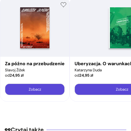
Za późno na przebudzenie
Uberyzacja. O warunkac
Slavoj Žižek
Katarzyna Duda
od
24,95
zł
od
24,95
zł
Zobacz
Zobacz
Czytaj także