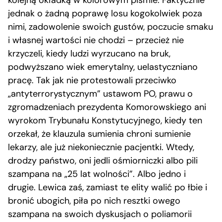
kolejną okładką w kolorowym piśmie. Faktycznie
jednak o żadną poprawę losu kogokolwiek poza
nimi, zadowolenie swoich gustów, poczucie smaku
i własnej wartości nie chodzi – przecież nie
krzyczeli, kiedy ludzi wyrzucano na bruk,
podwyższano wiek emerytalny, uelastyczniano
pracę. Tak jak nie protestowali przeciwko
„antyterrorystycznym” ustawom PO, prawu o
zgromadzeniach prezydenta Komorowskiego ani
wyrokom Trybunału Konstytucyjnego, kiedy ten
orzekał, że klauzula sumienia chroni sumienie
lekarzy, ale już niekoniecznie pacjentki. Wtedy,
drodzy państwo, oni jedli ośmiorniczki albo pili
szampana na „25 lat wolności”. Albo jedno i
drugie. Lewica zaś, zamiast te elity walić po łbie i
bronić ubogich, piła po nich resztki owego
szampana na swoich dyskusjach o poliamorii