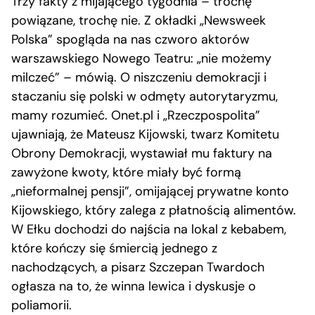
Trzy fakty z mijającego tygodnia – trochę
powiązane, trochę nie. Z okładki „Newsweek
Polska” spogląda na nas czworo aktorów
warszawskiego Nowego Teatru: „nie możemy
milczeć” – mówią. O niszczeniu demokracji i
staczaniu się polski w odmęty autorytaryzmu,
mamy rozumieć. Onet.pl i „Rzeczpospolita”
ujawniają, że Mateusz Kijowski, twarz Komitetu
Obrony Demokracji, wystawiał mu faktury na
zawyżone kwoty, które miały być formą
„nieformalnej pensji”, omijającej prywatne konto
Kijowskiego, który zalega z płatnością alimentów.
W Ełku dochodzi do najścia na lokal z kebabem,
które kończy się śmiercią jednego z
nachodzących, a pisarz Szczepan Twardoch
ogłasza na to, że winna lewica i dyskusje o
poliamorii.