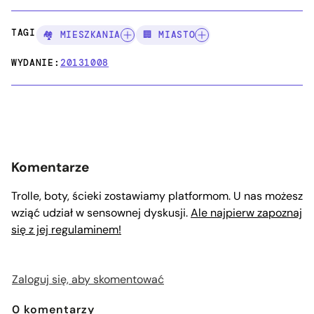
TAGI:
🏘️ MIESZKANIA
🏢 MIASTO
WYDANIE:
20131008
Komentarze
Trolle, boty, ścieki zostawiamy platformom. U nas możesz
wziąć udział w sensownej dyskusji.
Ale najpierw zapoznaj
się z jej regulaminem!
Zaloguj się, aby skomentować
0
komentarzy