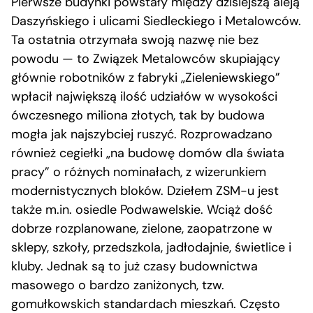
Pierwsze budynki powstały między dzisiejszą aleją
Daszyńskiego i ulicami Siedleckiego i Metalowców.
Ta ostatnia otrzymała swoją nazwę nie bez
powodu — to Związek Metalowców skupiający
głównie robotników z fabryki „Zieleniewskiego”
wpłacił największą ilość udziałów w wysokości
ówczesnego miliona złotych, tak by budowa
mogła jak najszybciej ruszyć. Rozprowadzano
również cegiełki „na budowę domów dla świata
pracy” o różnych nominałach, z wizerunkiem
modernistycznych bloków. Dziełem ZSM-u jest
także m.in. osiedle Podwawelskie. Wciąż dość
dobrze rozplanowane, zielone, zaopatrzone w
sklepy, szkoły, przedszkola, jadłodajnie, świetlice i
kluby. Jednak są to już czasy budownictwa
masowego o bardzo zaniżonych, tzw.
gomułkowskich standardach mieszkań. Często