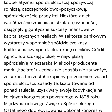
kooperatyzmu: spółdzielczością spożywczą,
rolniczą, oszczędnościowo-pożyczkową,
spółdzielczością pracy itd. Niektóre z nich
współcześnie zmieniając strukturę własności,
osiągnęły gigantyczne sukcesy finansowe w
kapitalistycznych realiach. W sektorze bankowym
wystarczy wspomnieć spółdzielcze kasy
Raiffeisena czy spółdzielczą kasę rolników Crédit
Agricole, a szukając bliżej – największą
spółdzielnię mleczarską Mlekpol (producenta
marki „Łaciate”). Jednak nie sposób nie zauważyć,
że sukces ten został okupiony porzuceniem zasad
spółdzielczości. Zasady te, kształtowane od
ponad stulecia, uzyskiwały swoje kodyfikacje na
kolejnych kongresach powstałego w 1895 roku
Międzynarodowego Związku Spółdzielczego.
Ostatniego doprecyzowania dokonał kongres w