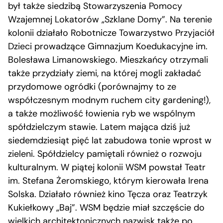
był także siedzibą Stowarzyszenia Pomocy
Wzajemnej Lokatorów „Szklane Domy”. Na terenie
kolonii działało Robotnicze Towarzystwo Przyjaciół
Dzieci prowadzące Gimnazjum Koedukacyjne im.
Bolesława Limanowskiego. Mieszkańcy otrzymali
także przydziały ziemi, na której mogli zakładać
przydomowe ogródki (porównajmy to ze
współczesnym modnym ruchem city gardening!),
a także możliwość łowienia ryb we wspólnym
spółdzielczym stawie. Latem mająca dziś już
siedemdziesiąt pięć lat zabudowa tonie wprost w
zieleni. Spółdzielcy pamiętali również o rozwoju
kulturalnym. W piątej kolonii WSM powstał Teatr
im. Stefana Żeromskiego, którym kierowała Irena
Solska. Działało również kino Tęcza oraz Teatrzyk
Kukiełkowy „Baj”. WSM będzie miał szczęście do
wielkich architektonicznych nazwisk także po