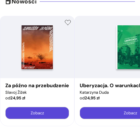
Nowości
Za późno na przebudzenie
Uberyzacja. O warunkac
Slavoj Žižek
Katarzyna Duda
od
24,95
zł
od
24,95
zł
Zobacz
Zobacz