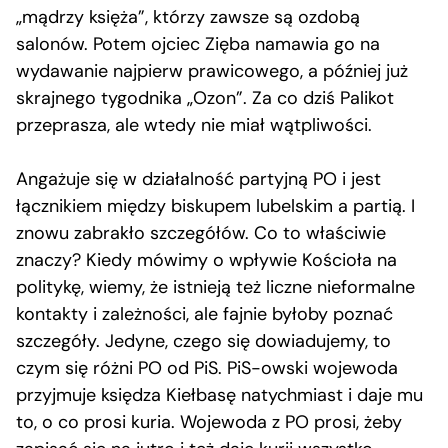
„mądrzy księża”, którzy zawsze są ozdobą
salonów. Potem ojciec Zięba namawia go na
wydawanie najpierw prawicowego, a później już
skrajnego tygodnika „Ozon”. Za co dziś Palikot
przeprasza, ale wtedy nie miał wątpliwości.
Angażuje się w działalność partyjną PO i jest
łącznikiem między biskupem lubelskim a partią. I
znowu zabrakło szczegółów. Co to właściwie
znaczy? Kiedy mówimy o wpływie Kościoła na
politykę, wiemy, że istnieją też liczne nieformalne
kontakty i zależności, ale fajnie byłoby poznać
szczegóły. Jedyne, czego się dowiadujemy, to
czym się różni PO od PiS. PiS-owski wojewoda
przyjmuje księdza Kiełbasę natychmiast i daje mu
to, o co prosi kuria. Wojewoda z PO prosi, żeby