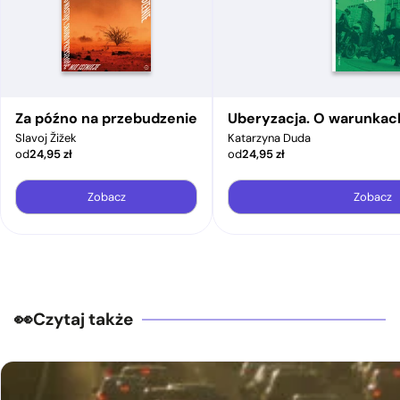
Za późno na przebudzenie
Uberyzacja. O warunkac
Slavoj Žižek
Katarzyna Duda
od
24,95
zł
od
24,95
zł
Zobacz
Zobacz
Czytaj także