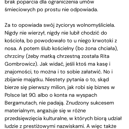
brak poparcia dla ograniczenia umów
śmieciowych po prostu nie odpowiada.
Za to opowiada swój życiorys wolnomyśliciela.
Nigdy nie wierzył, nigdy nie lubił chodzić do
kościoła, bo powodowało to u niego krwotoki z
nosa. A potem ślub kościelny (bo żona chciała),
chrzciny (żeby matką chrzestną została Rita
Gombrowicz). Jak widać, jeśli ktoś ma kasę i
znajomości, to można i to sobie załatwić. No i
zbijanie majątku. Niestety pytania o to, skąd
bierze się pierwszy milion, jak robi się biznes w
Polsce lat 90. albo o konta na wyspach
Bergamutach, nie padają. Znudzony sukcesem
materialnym, angażuje się w różne
przedsięwzięcia kulturalne, w których biorą udział
ludzie z prestiżowymi nazwiskami. A więc także