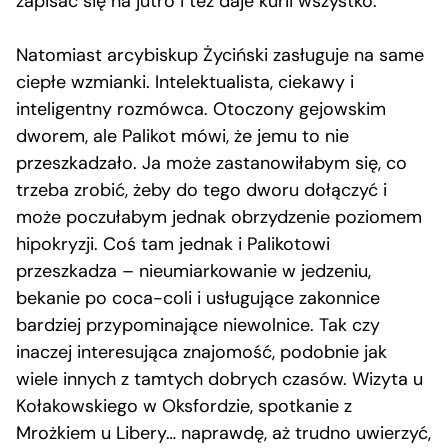
zapisać się na jutro i też daje kurii wszystko.
Natomiast arcybiskup Życiński zasługuje na same
ciepłe wzmianki. Intelektualista, ciekawy i
inteligentny rozmówca. Otoczony gejowskim
dworem, ale Palikot mówi, że jemu to nie
przeszkadzało. Ja może zastanowiłabym się, co
trzeba zrobić, żeby do tego dworu dołączyć i
może poczułabym jednak obrzydzenie poziomem
hipokryzji. Coś tam jednak i Palikotowi
przeszkadza – nieumiarkowanie w jedzeniu,
bekanie po coca-coli i usługujące zakonnice
bardziej przypominające niewolnice. Tak czy
inaczej interesująca znajomość, podobnie jak
wiele innych z tamtych dobrych czasów. Wizyta u
Kołakowskiego w Oksfordzie, spotkanie z
Mrożkiem u Libery… naprawdę, aż trudno uwierzyć,