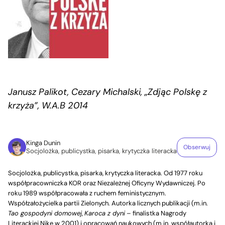
Janusz Palikot, Cezary Michalski, „Zdjąc Polskę z
krzyża”, W.A.B 2014
Kinga Dunin
Obserwuj
Socjolożka, publicystka, pisarka, krytyczka literacka
Socjolożka, publicystka, pisarka, krytyczka literacka. Od 1977 roku
współpracowniczka KOR oraz Niezależnej Oficyny Wydawniczej. Po
roku 1989 współpracowała z ruchem feministycznym.
Współzałożycielka partii Zielonych. Autorka licznych publikacji (m.in.
Tao gospodyni domowej
,
Karoca z dyni
– finalistka Nagrody
Literackiej Nike w 2001) i opracowań naukowych (m.in. współautorka i