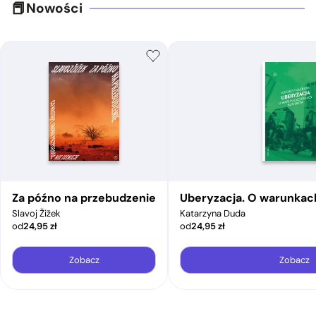
Nowości
Za późno na przebudzenie
Uberyzacja. O warunkac
Slavoj Žižek
Katarzyna Duda
od
24,95
zł
od
24,95
zł
Zobacz
Zobacz