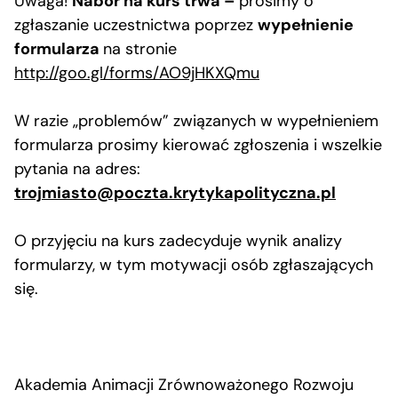
Uwaga!
Nabór na kurs trwa –
prosimy o
zgłaszanie uczestnictwa poprzez
wypełnienie
formularza
na stronie
http://goo.gl/forms/AO9jHKXQmu
W razie „problemów” związanych w wypełnieniem
formularza prosimy kierować zgłoszenia i wszelkie
pytania na adres:
trojmiasto@poczta.krytykapolityczna.pl
O przyjęciu na kurs zadecyduje wynik analizy
formularzy, w tym motywacji osób zgłaszających
się.
Akademia Animacji Zrównoważonego Rozwoju