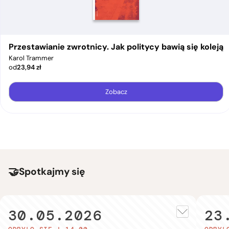
Przestawianie zwrotnicy. Jak politycy bawią się koleją
Karol Trammer
od
23,94
zł
Zobacz
Spotkajmy się
30.05.2026
23