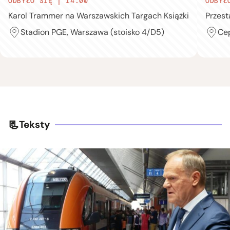
ODBYŁO SIĘ | 14.00
ODBYŁ
Karol Trammer na Warszawskich Targach Książki
Przest
Stadion PGE, Warszawa (stoisko 4/D5)
Cep
Teksty