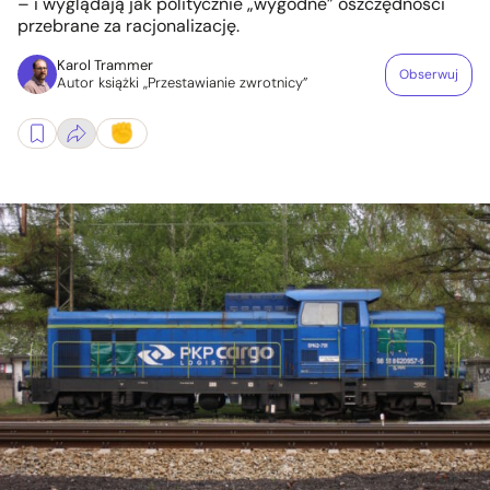
– i wyglądają jak politycznie „wygodne” oszczędności
przebrane za racjonalizację.
Karol Trammer
Obserwuj
Autor książki „Przestawianie zwrotnicy”