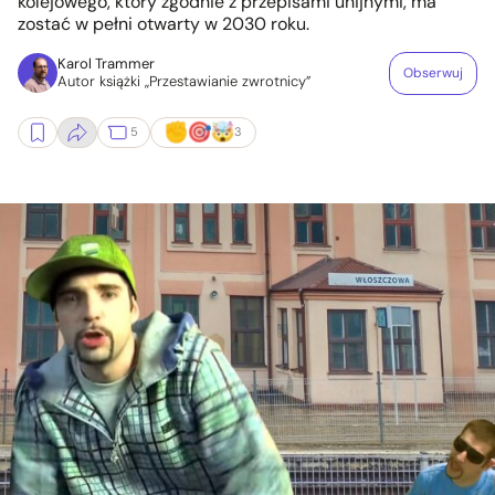
kolejowego, który zgodnie z przepisami unijnymi, ma
zostać w pełni otwarty w 2030 roku.
Karol Trammer
Obserwuj
Autor książki „Przestawianie zwrotnicy”
5
3