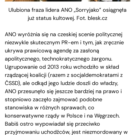
Ulubiona fraza lidera ANO „Sorryjako” osiągnęła
już status kultowej. Fot. blesk.cz
ANO wyróżnia się na czeskiej scenie politycznej
niezwykle skutecznym PR-em i tym, jak zręcznie
ukrywa prawicową agendę za zasłoną
apolitycznego, technokratycznego żargonu.
Ugrupowanie od 2013 roku wchodziło w skład
rządzącej koalicji (razem z socjaldemokratami z
ČSSD), ale odkąd jego ludzie doszli do władzy,
ANO przesunęło się jeszcze bardziej na prawo i
stopniowo zaczęło zajmować podobne
stanowiska w różnych sprawach, co
konserwatywne rządy w Polsce i na Węgrzech.
Babiš ostro wypowiadał się przeciwko
przyjmowaniu uchodźców, jest niezmordowany w