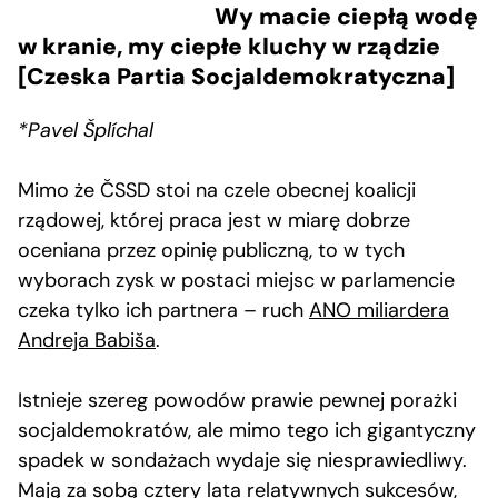
Wy macie ciepłą wodę
w kranie, my ciepłe kluchy w rządzie
[
Czeska Partia Socjaldemokratyczna]
*Pavel Šplíchal
Mimo że ČSSD stoi na czele obecnej koalicji
rządowej, której praca jest w miarę dobrze
oceniana przez opinię publiczną, to w tych
wyborach zysk w postaci miejsc w parlamencie
czeka tylko ich partnera – ruch
ANO miliardera
Andreja Babiša
.
Istnieje szereg powodów prawie pewnej porażki
socjaldemokratów, ale mimo tego ich gigantyczny
spadek w sondażach wydaje się niesprawiedliwy.
Mają za sobą cztery lata relatywnych sukcesów,