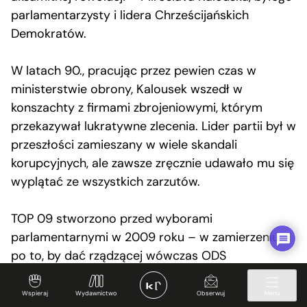
parlamentarzysty i lidera Chrześcijańskich
Demokratów.
W latach 90., pracując przez pewien czas w
ministerstwie obrony, Kalousek wszedł w
konszachty z firmami zbrojeniowymi, którym
przekazywał lukratywne zlecenia. Lider partii był w
przeszłości zamieszany w wiele skandali
korupcyjnych, ale zawsze zręcznie udawało mu się
wyplątać ze wszystkich zarzutów.
TOP 09 stworzono przed wyborami
parlamentarnymi w 2009 roku – w zamierzeniu
po to, by dać rządzącej wówczas ODS
odpowiedniego partnera do koalicji. W
wyłonionym wówczas rządzie Kalousek został
Wspieraj
Wydawnictwo
Obserwuj
Menu