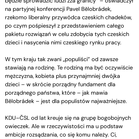
będzie sprowadzić ludzi zza granicy” – oświadczył
na partyjnej konferencji Pavel Bělobrádek,
rzekomo liberalny przywódca czeskich chadeków,
po czym pośpieszył z przedstawieniem całego
pakietu rozwiązań w celu zdobycia tych czeskich
dzieci i nasycenia nimi czeskiego rynku pracy.
W tym kraju tak zwani „populiści” od zawsze
stawiają na rodzinę. Te rodziną ma być oczywiście
mężczyzna, kobieta plus przynajmniej dwójka
dzieci – w skrócie porządny fundament dla
porządnego państwa, które – jak mawia
Bělobrádek – jest dla populistów najważniejsze.
KDU–ČSL od lat kreuje się na grupę bogobojnych
owieczek. Ale w rzeczywistości ma u podstaw
ambicje rozsądzania, co się komu należy. Ci,