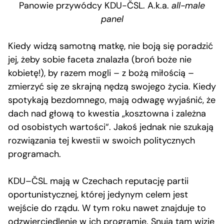
Panowie przywódcy KDU-ČSL. A.k.a.
all-male
panel
Kiedy widzą samotną matkę, nie boją się poradzić
jej, żeby sobie faceta znalazła (broń boże nie
kobietę!), by razem mogli – z bożą miłością –
zmierzyć się ze skrajną nędzą swojego życia. Kiedy
spotykają bezdomnego, mają odwagę wyjaśnić, że
dach nad głową to kwestia „kosztowna i zależna
od osobistych wartości“. Jakoś jednak nie szukają
rozwiązania tej kwestii w swoich politycznych
programach.
KDU–ČSL mają w Czechach reputację partii
oportunistycznej, której jedynym celem jest
wejście do rządu. W tym roku nawet znajduje to
odzwierciedlenie w ich programie. Snują tam wizję