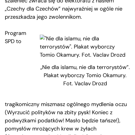
szaleniec zwraca się do elektoratu z hasłem
„Czechy dla Czechów” najwyraźniej w ogóle nie
przeszkadza jego zwolennikom.
Program
SPD to
„Nie dla islamu, nie dla terrorystów”.
Plakat wyborczy Tomio Okamury.
Fot. Vaclav Drozd
tragikomiczny miszmasz ogólnego mydlenia oczu
(Wyrzucić polityków na zbity pysk! Koniec z
podwyżkami podatków! Masło będzie tańsze!),
pomysłów mrożących krew w żyłach