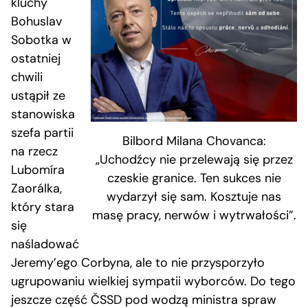
kluchy
Bohuslav
Sobotka w
ostatniej
chwili
ustąpił ze
stanowiska
szefa partii
Bilbord Milana Chovanca:
na rzecz
„Uchodźcy nie przelewają się przez
Lubomíra
czeskie granice. Ten sukces nie
Zaorálka,
wydarzył się sam. Kosztuje nas
który stara
masę pracy, nerwów i wytrwałości”.
się
naśladować
Jeremy’ego Corbyna, ale to nie przysporzyło
ugrupowaniu wielkiej sympatii wyborców. Do tego
jeszcze część ČSSD pod wodzą ministra spraw