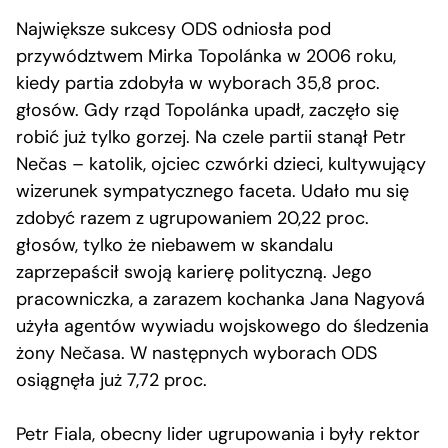
Największe sukcesy ODS odniosła pod
przywództwem Mirka Topolánka w 2006 roku,
kiedy partia zdobyła w wyborach 35,8 proc.
głosów. Gdy rząd Topolánka upadł, zaczęło się
robić już tylko gorzej. Na czele partii stanął Petr
Nečas – katolik, ojciec czwórki dzieci, kultywujący
wizerunek sympatycznego faceta. Udało mu się
zdobyć razem z ugrupowaniem 20,22 proc.
głosów, tylko że niebawem w skandalu
zaprzepaścił swoją karierę polityczną. Jego
pracowniczka, a zarazem kochanka Jana Nagyová
użyła agentów wywiadu wojskowego do śledzenia
żony Nečasa. W następnych wyborach ODS
osiągnęła już 7,72 proc.
Petr Fiala, obecny lider ugrupowania i były rektor