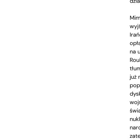
dzi
Mim
wyj
Irań
opł
na 
Rou
tłu
już
popu
dys
woj
świ
nuk
nar
zat