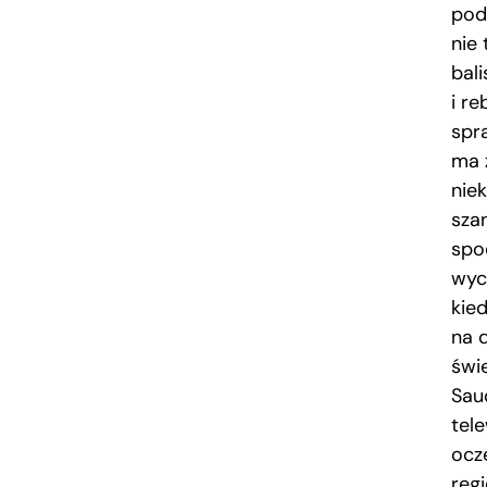
pod
nie
bal
i r
spr
ma 
nie
sza
spo
wyc
kie
na d
świe
Saud
tele
ocz
regi