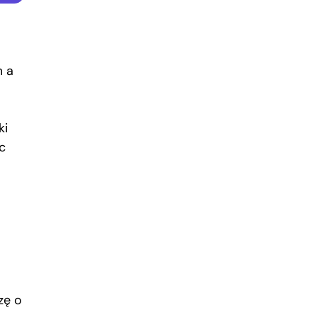
o
m a
ki
c
zę o