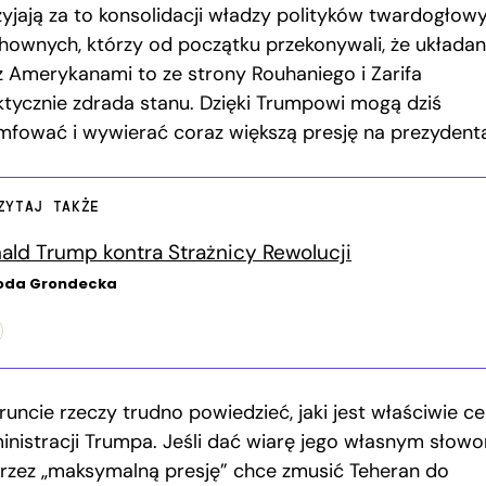
zyjają za to konsolidacji władzy polityków twardogłowy
hownych, którzy od początku przekonywali, że układan
 z Amerykanami to ze strony Rouhaniego i Zarifa
ktycznie zdrada stanu. Dzięki Trumpowi mogą dziś
umfować i wywierać coraz większą presję na prezydent
ZYTAJ TAKŻE
ald Trump kontra Strażnicy Rewolucji
oda Grondecka
uncie rzeczy trudno powiedzieć, jaki jest właściwie ce
inistracji Trumpa. Jeśli dać wiarę jego własnym słowo
rzez „maksymalną presję” chce zmusić Teheran do