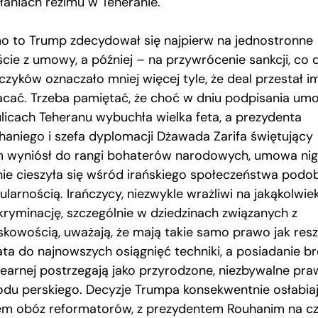
ałaniach reżimu w Teheranie.
o to Trump zdecydował się najpierw na jednostronne
ście z umowy, a później – na przywrócenie sankcji, co 
czyków oznaczało mniej więcej tyle, że deal przestał im
acać. Trzeba pamiętać, że choć w dniu podpisania um
ulicach Teheranu wybuchła wielka feta, a prezydenta
haniego i szefa dyplomacji Dżawada Zarifa świętujący
m wyniósł do rangi bohaterów narodowych, umowa ni
 nie cieszyła się wśród irańskiego społeczeństwa podo
larnością. Irańczycy, niezwykle wrażliwi na jakąkolwie
kryminację, szczególnie w dziedzinach związanych z
skowością, uważają, że mają takie samo prawo jak resz
ata do najnowszych osiągnięć techniki, a posiadanie br
learnej postrzegają jako przyrodzone, niezbywalne pr
odu perskiego. Decyzje Trumpa konsekwentnie osłabia
em obóz reformatorów, z prezydentem Rouhanim na cz