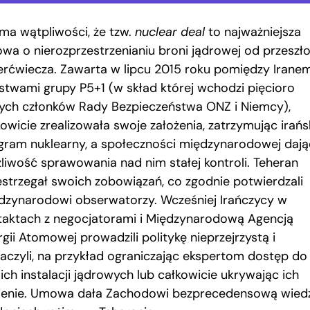
 ma wątpliwości, że tzw.
nuclear deal
to najważniejsza
wa o nierozprzestrzenianiu broni jądrowej od przeszł
erćwiecza. Zawarta w lipcu 2015 roku pomiędzy Irane
stwami grupy P5+1 (w skład której wchodzi pięcioro
łych członków Rady Bezpieczeństwa ONZ i Niemcy),
owicie zrealizowała swoje założenia, zatrzymując irańs
gram nuklearny, a społeczności międzynarodowej dają
liwość sprawowania nad nim stałej kontroli. Teheran
estrzegał swoich zobowiązań, co zgodnie potwierdzali
dzynarodowi obserwatorzy. Wcześniej Irańczycy w
taktach z negocjatorami i Międzynarodową Agencją
gii Atomowej prowadzili politykę nieprzejrzystą i
aczyli, na przykład ograniczając ekspertom dostęp do
ich instalacji jądrowych lub całkowicie ukrywając ich
nienie. Umowa dała Zachodowi bezprecedensową wied