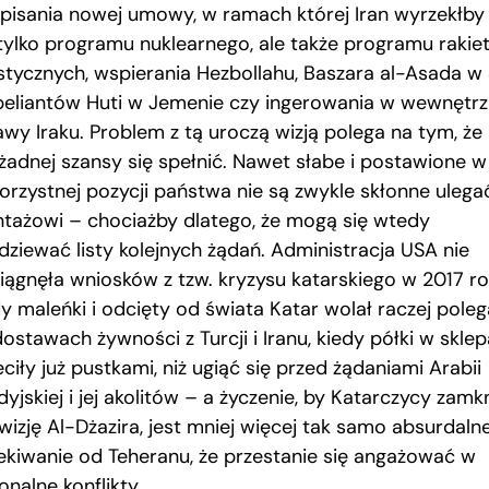
pisania nowej umowy, w ramach której Iran wyrzekłby 
 tylko programu nuklearnego, ale także programu rakie
istycznych, wspierania Hezbollahu, Baszara al-Asada w 
ebeliantów Huti w Jemenie czy ingerowania w wewnętr
awy Iraku. Problem z tą uroczą wizją polega na tym, że 
żadnej szansy się spełnić. Nawet słabe i postawione w
korzystnej pozycji państwa nie są zwykle skłonne ulega
ntażowi – chociażby dlatego, że mogą się wtedy
dziewać listy kolejnych żądań. Administracja USA nie
iągnęła wniosków z tzw. kryzysu katarskiego w 2017 ro
dy maleńki i odcięty od świata Katar wolał raczej pole
ostawach żywności z Turcji i Iranu, kiedy półki w skle
ciły już pustkami, niż ugiąć się przed żądaniami Arabii
yjskiej i jej akolitów – a życzenie, by Katarczycy zamkn
wizję Al-Dżazira, jest mniej więcej tak samo absurdaln
ekiwanie od Teheranu, że przestanie się angażować w
onalne konflikty.