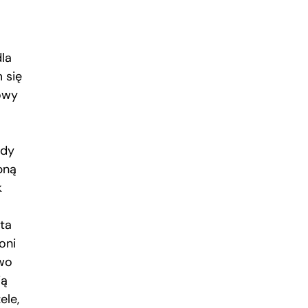
dla
 się
owy
gdy
bną
k
ta
oni
awo
ją
ele,