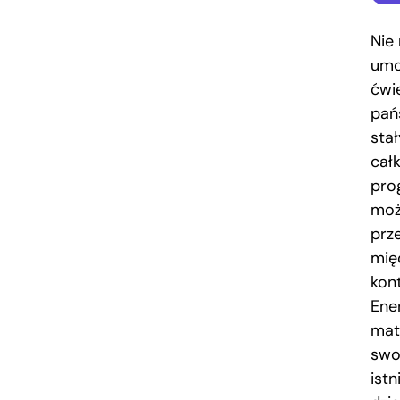
Nie
umo
ćwi
pań
sta
całk
pro
moż
prz
mię
kon
Ener
mat
swo
ist