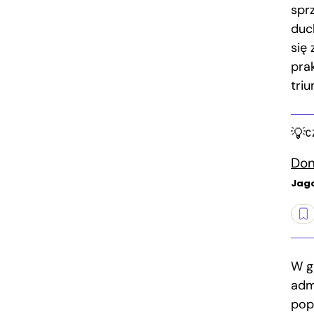
spr
duc
się
pra
tri
C
Don
Jag
W gr
adm
pop