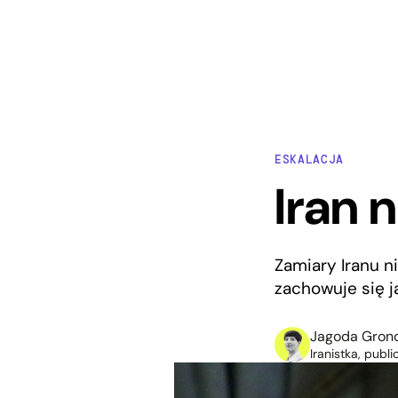
ESKALACJA
Iran n
Zamiary Iranu ni
zachowuje się j
Jagoda Gron
Iranistka, publ