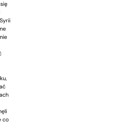
się
t
Syrii
zne
nie
ć
ku,
gać
pach
ęli
e co