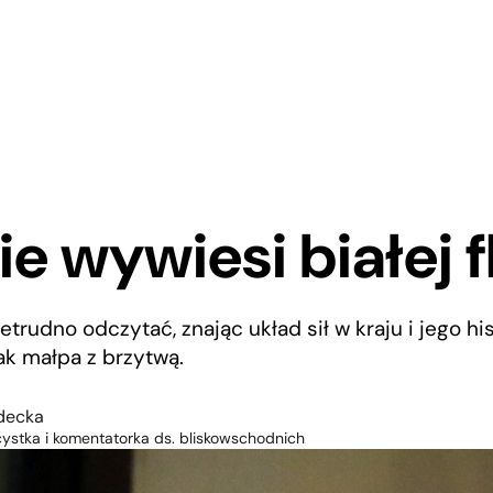
ie wywiesi białej f
etrudno odczytać, znając układ sił w kraju i jego hi
ak małpa z brzytwą.
decka
icystka i komentatorka ds. bliskowschodnich