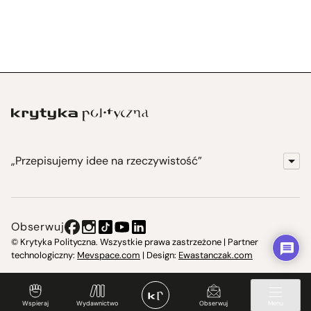
„Przepisujemy idee na rzeczywistość”
KrytykaPolityczna.pl
Wydawnictwo
Obserwuj
Instytut Krytyki Politycznej
© Krytyka Polityczna. Wszystkie prawa zastrzeżone | Partner
technologiczny:
Mevspace.com
| Design:
Ewastanczak.com
Jasna 10 Warszawa, Społeczna Instytucja Kultury
Świetlica w Cieszynie
Wspieraj
Wydawnictwo
Obserwuj
Menu