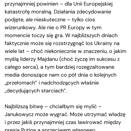
przynajmniej powinien – dla Unii Europejskiej
katastrofę moralną. Działania zdecydowanie
podjęte, ale nieskuteczne – tylko cios
wizerunkowy. Ale nie o PR Europy w tym
momencie toczy się gra. W najbliższych dniach
faktycznie może się rozstrzygnąć los Ukrainy na
wiele lat – choć niekoniecznie w znaczeniu, o jakim
myślą liderzy Majdanu (choć życzę im sukcesu z
całego serca), a tym bardziej rozegzaltowane
media donoszące nam co pół dnia o kolejnych
„przełomach” i nadchodzących właśnie
„decydujących starciach”.
Najbliższą bitwę – chciałbym się mylić –
Janukowycz może wygrać. Może utrzymać władzę
i przez jakiś przynajmniej czas lawirować między
presją Putina a sprzeciwem własnego