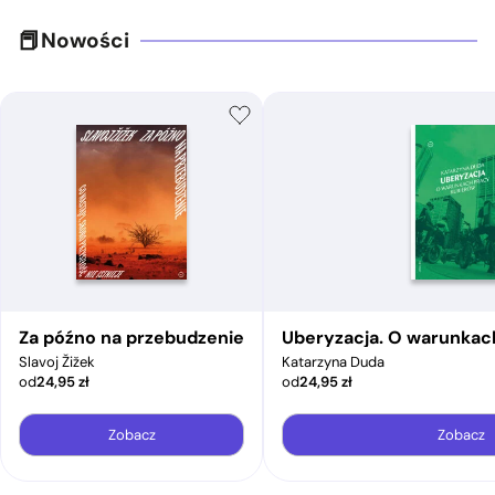
Nowości
Za późno na przebudzenie
Uberyzacja. O warunkac
Slavoj Žižek
Katarzyna Duda
od
24,95
zł
od
24,95
zł
Zobacz
Zobacz