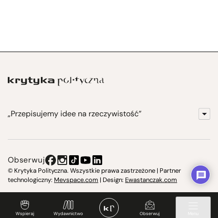
„Przepisujemy idee na rzeczywistość”
KrytykaPolityczna.pl
Wydawnictwo
Obserwuj
Instytut Krytyki Politycznej
© Krytyka Polityczna. Wszystkie prawa zastrzeżone | Partner
technologiczny:
Mevspace.com
| Design:
Ewastanczak.com
Jasna 10 Warszawa, Społeczna Instytucja Kultury
Świetlica w Cieszynie
Wspieraj
Wydawnictwo
Obserwuj
Menu