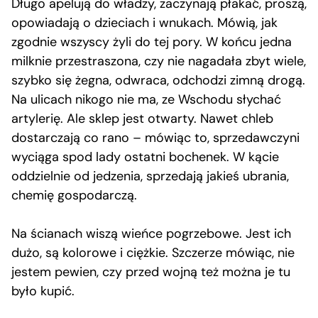
Długo apelują do władzy, zaczynają płakać, proszą,
opowiadają o dzieciach i wnukach. Mówią, jak
zgodnie wszyscy żyli do tej pory. W końcu jedna
milknie przestraszona, czy nie nagadała zbyt wiele,
szybko się żegna, odwraca, odchodzi zimną drogą.
Na ulicach nikogo nie ma, ze Wschodu słychać
artylerię. Ale sklep jest otwarty. Nawet chleb
dostarczają co rano – mówiąc to, sprzedawczyni
wyciąga spod lady ostatni bochenek. W kącie
oddzielnie od jedzenia, sprzedają jakieś ubrania,
chemię gospodarczą.
Na ścianach wiszą wieńce pogrzebowe. Jest ich
dużo, są kolorowe i ciężkie. Szczerze mówiąc, nie
jestem pewien, czy przed wojną też można je tu
było kupić.