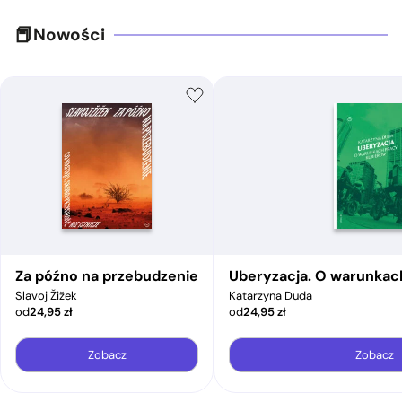
Nowości
Za późno na przebudzenie
Uberyzacja. O warunkac
Slavoj Žižek
Katarzyna Duda
od
24,95
zł
od
24,95
zł
Zobacz
Zobacz