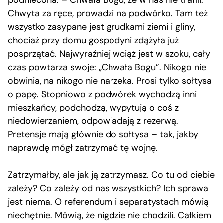
Chwyta za ręce, prowadzi na podwórko. Tam też
wszystko zasypane jest grudkami ziemi i gliny,
chociaż przy domu gospodyni zdążyła już
posprzątać. Najwyraźniej wciąż jest w szoku, cały
czas powtarza swoje: „Chwała Bogu”. Nikogo nie
obwinia, na nikogo nie narzeka. Prosi tylko sołtysa
o papę. Stopniowo z podwórek wychodzą inni
mieszkańcy, podchodzą, wypytują o coś z
niedowierzaniem, odpowiadają z rezerwą.
Pretensje mają głównie do sołtysa – tak, jakby
naprawdę mógł zatrzymać tę wojnę.
Zatrzymałby, ale jak ją zatrzymasz. Co tu od ciebie
zależy? Co zależy od nas wszystkich? Ich sprawa
jest niema. O referendum i separatystach mówią
niechętnie. Mówią, że nigdzie nie chodzili. Całkiem