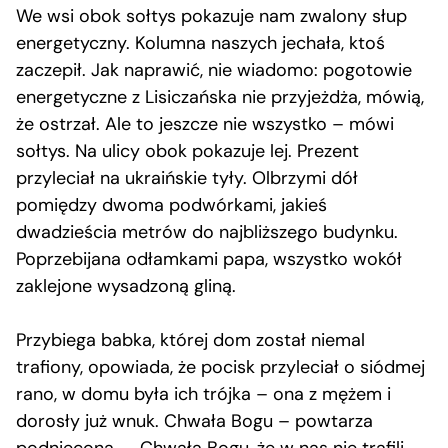
We wsi obok sołtys pokazuje nam zwalony słup
energetyczny. Kolumna naszych jechała, ktoś
zaczepił. Jak naprawić, nie wiadomo: pogotowie
energetyczne z Lisiczańska nie przyjeżdża, mówią,
że ostrzał. Ale to jeszcze nie wszystko – mówi
sołtys. Na ulicy obok pokazuje lej. Prezent
przyleciał na ukraińskie tyły. Olbrzymi dół
pomiędzy dwoma podwórkami, jakieś
dwadzieścia metrów do najbliższego budynku.
Poprzebijana odłamkami papa, wszystko wokół
zaklejone wysadzoną gliną.
Przybiega babka, której dom został niemal
trafiony, opowiada, że pocisk przyleciał o siódmej
rano, w domu była ich trójka – ona z mężem i
dorosły już wnuk. Chwała Bogu – powtarza
podniecona. – Chwała Bogu, że w nas nie trafili.