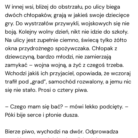
W innej wsi, bliżej do obstrzału, po ulicy biega
dwóch chłopaków, grają w jakieś swoje dziecięce
gry. Do wystrzałów przywykli, wojskowych się nie
boją. Kolejny wolny dzień, nikt nie idzie do szkoły.
Na ulicy jest zupełnie ciemno, świecą tylko żółto
okna przydrożnego spożywczaka. Chłopak z
dziewczyną, bardzo młodzi, nie zamierzają
zamykać – wojna wojną, a żyć z czegoś trzeba.
Wchodzi jakiś ich przyjaciel, opowiada, że wczoraj
trafił pod „grad”, samochód rozwalony, a jemu nic
się nie stało. Prosi o cztery piwa.
– Czego mam się bać? – mówi lekko podcięty. –
Póki bije serce i płonie dusza.
Bierze piwo, wychodzi na dwór. Odprowadza