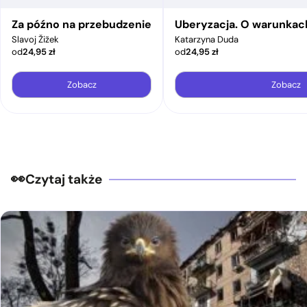
Za późno na przebudzenie
Uberyzacja. O warunkac
Slavoj Žižek
Katarzyna Duda
od
24,95
zł
od
24,95
zł
Zobacz
Zobacz
Czytaj także