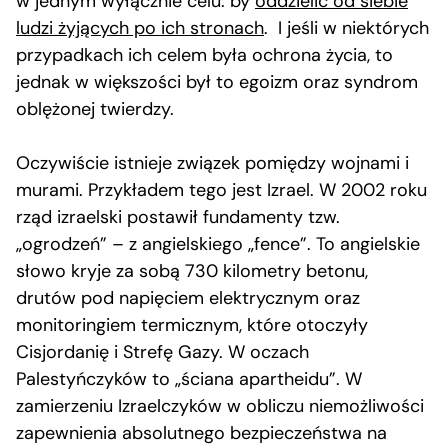
w jednym wyłącznie celu
: by
oddzielić od siebie
ludzi żyjących po ich stronach
. I jeśli w niektórych
przypadkach ich celem była ochrona życia, to
jednak w większości był to egoizm oraz syndrom
oblężonej twierdzy.
Oczywiście istnieje związek pomiędzy wojnami i
murami. Przykładem tego jest Izrael. W 2002 roku
rząd izraelski postawił fundamenty tzw.
„ogrodzeń” – z angielskiego „fence”. To angielskie
słowo kryje za sobą 730 kilometry betonu,
drutów pod napięciem elektrycznym oraz
monitoringiem termicznym, które otoczyły
Cisjordanię i Strefę Gazy. W oczach
Palestyńczyków to „ściana apartheidu”. W
zamierzeniu Izraelczyków w obliczu niemożliwości
zapewnienia absolutnego bezpieczeństwa na