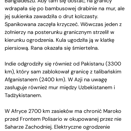
Bangladeszu. Aby tam się dostać, na granicy
wdrapała się po bambusowej drabinie na mur, ale
jej sukienka zawadziła o drut kolczasty.
Spanikowana zaczęła krzyczeć. Wówczas jeden z
żołnierzy na posterunku granicznym strzelił w
kierunku ogrodzenia. Kula ugodziła ją w klatkę
piersiową. Rana okazała się śmiertelna.
Indie odgrodziły się również od Pakistanu (3300
km), który sam zablokował granicę z talibańskim
Afganistanem (2400 km). W Azji na uwagę
zasługuje również mur między Uzbekistanem i
Tadżykistanem.
W Afryce 2700 km zasieków ma chronić Maroko
przed Frontem Polisario w okupowanej przez nie
Saharze Zachodniej. Elektryczne ogrodzenie