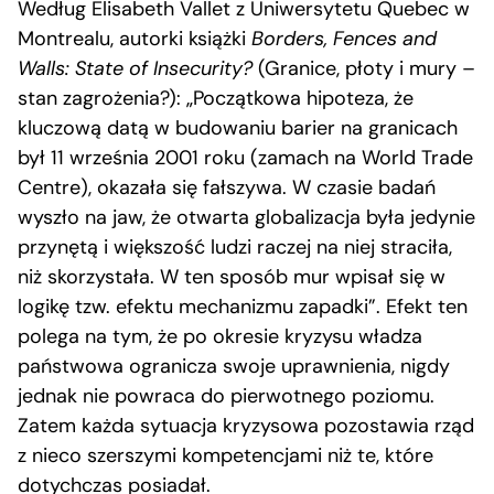
Według Elisabeth Vallet z Uniwersytetu Quebec w
Montrealu, autorki książki
Borders, Fences and
Walls: State of Insecurity?
(Granice, płoty i mury –
stan zagrożenia?): „Początkowa hipoteza, że
kluczową datą w budowaniu barier na granicach
był 11 września 2001 roku (zamach na World Trade
Centre), okazała się fałszywa. W czasie badań
wyszło na jaw, że otwarta globalizacja była jedynie
przynętą i większość ludzi raczej na niej straciła,
niż skorzystała. W ten sposób mur wpisał się w
logikę tzw. efektu mechanizmu zapadki”. Efekt ten
polega na tym, że po okresie kryzysu władza
państwowa ogranicza swoje uprawnienia, nigdy
jednak nie powraca do pierwotnego poziomu.
Zatem każda sytuacja kryzysowa pozostawia rząd
z nieco szerszymi kompetencjami niż te, które
dotychczas posiadał.