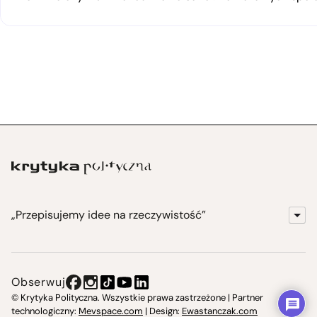
„Przepisujemy idee na rzeczywistość”
KrytykaPolityczna.pl
Wydawnictwo
Obserwuj
Instytut Krytyki Politycznej
© Krytyka Polityczna. Wszystkie prawa zastrzeżone | Partner
technologiczny:
Mevspace.com
| Design:
Ewastanczak.com