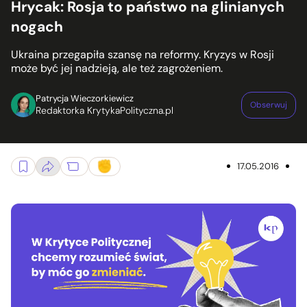
Hrycak: Rosja to państwo na glinianych
nogach
Ukraina przegapiła szansę na reformy. Kryzys w Rosji
może być jej nadzieją, ale też zagrożeniem.
Patrycja Wieczorkiewicz
Obserwuj
Redaktorka KrytykaPolityczna.pl
17.05.2016