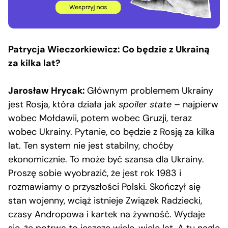
Patrycja Wieczorkiewicz: Co będzie z Ukrainą
za kilka lat?
Jarosław Hrycak:
Głównym problemem Ukrainy
jest Rosja, która działa jak
spoiler state
– najpierw
wobec Mołdawii, potem wobec Gruzji, teraz
wobec Ukrainy. Pytanie, co będzie z Rosją za kilka
lat. Ten system nie jest stabilny, choćby
ekonomicznie. To może być szansa dla Ukrainy.
Proszę sobie wyobrazić, że jest rok 1983 i
rozmawiamy o przyszłości Polski. Skończył się
stan wojenny, wciąż istnieje Związek Radziecki,
czasy Andropowa i kartek na żywność. Wydaje
się, że potrwa to jeszcze wiele, wiele lat. A tu nagle