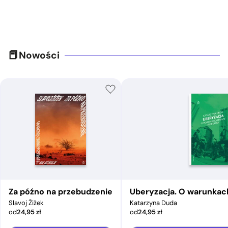
Nowości
Za późno na przebudzenie
Uberyzacja. O warunkac
Slavoj Žižek
Katarzyna Duda
od
24,95
zł
od
24,95
zł