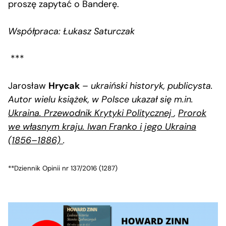
proszę zapytać o Banderę.
Współpraca: Łukasz Saturczak
***
Jarosław
Hrycak
–
ukraiński historyk, publicysta.
Autor wielu książek, w Polsce ukazał się m.in.
Ukraina. Przewodnik Krytyki Politycznej
,
Prorok
we własnym kraju. Iwan Franko i jego Ukraina
(1856–1886)
.
**Dziennik Opinii nr 137/2016 (1287)