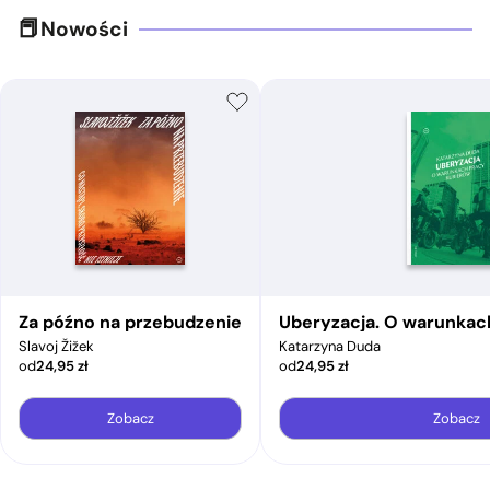
Nowości
Za późno na przebudzenie
Uberyzacja. O warunkac
Slavoj Žižek
Katarzyna Duda
od
24,95
zł
od
24,95
zł
Zobacz
Zobacz