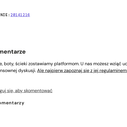
ANIE:
20141216
mentarze
le, boty, ścieki zostawiamy platformom. U nas możesz wziąć ud
nsownej dyskusji.
Ale najpierw zapoznaj się z jej regulaminem
guj się, aby skomentować
omentarzy