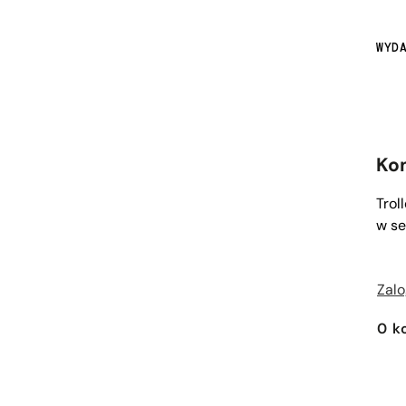
WYD
Ko
Trol
w se
Zalo
0
k