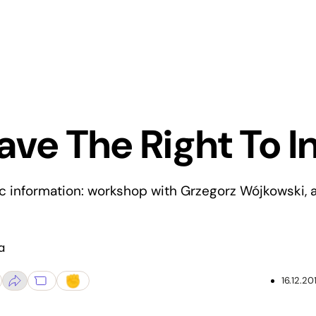
ve The Right To I
c information: workshop with Grzegorz Wójkowski, 
a
16.12.20