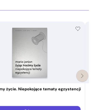
imy życie. Niepokojące tematy egzystencji
Wznieciliś
Marcin Lisieck
od
28,74
zł