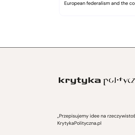
in solidarity with Rojava
European federalism and the cor
„Przepisujemy idee na rzeczywisto
KrytykaPolityczna.pl