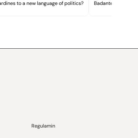
rdines to a new language of politics?
Badante or dottores
Regulamin