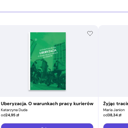
Uberyzacja. O warunkach pracy kurierów
Żyjąc trac
Katarzyna Duda
Maria Janion
od
24,95
zł
od
38,34
zł