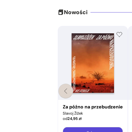
Nowości
pir a świat współczesny
Za późno na przebudzenie
Slavoj Žižek
od
24,95
zł