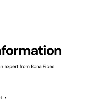
nformation
an expert from Bona Fides
14