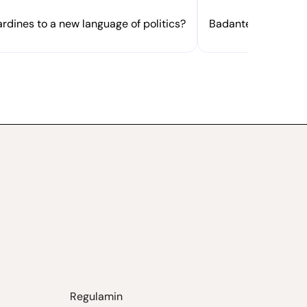
rdines to a new language of politics?
Badante or dottores
Regulamin