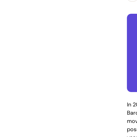
In 
Bar
mov
poss