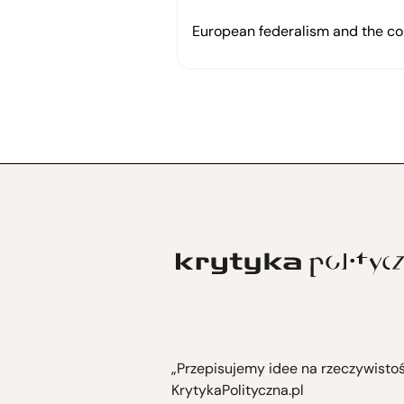
in solidarity with Rojava
European federalism and the cor
„Przepisujemy idee na rzeczywisto
KrytykaPolityczna.pl