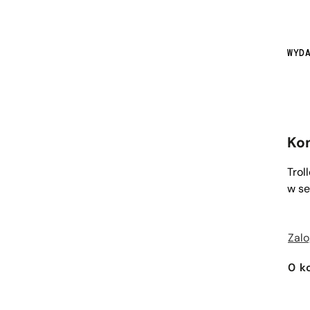
WYD
Ko
Trol
w se
Zalo
0
k