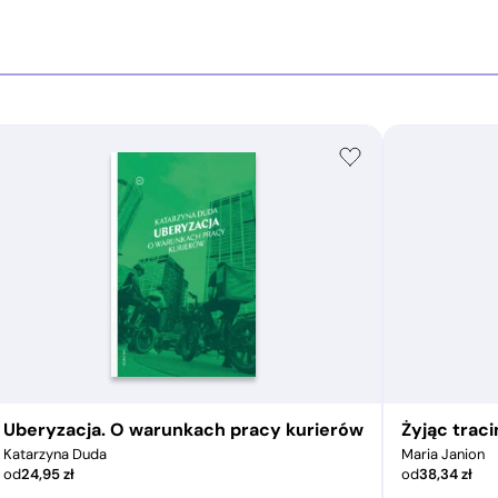
Uberyzacja. O warunkach pracy kurierów
Żyjąc trac
Katarzyna Duda
Maria Janion
od
24,95
zł
od
38,34
zł