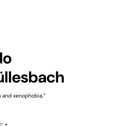
do
üllesbach
m and xenophobia.”
17