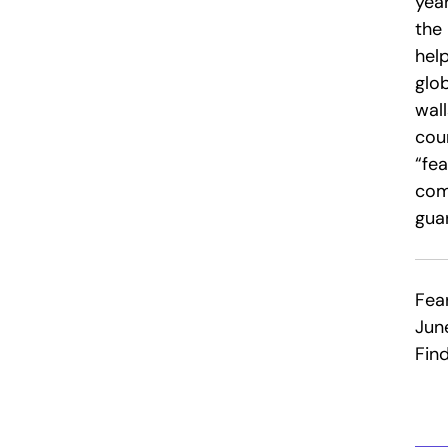
yea
the
hel
glob
wall
coun
“fea
comb
guar
Fear
Jun
Fin