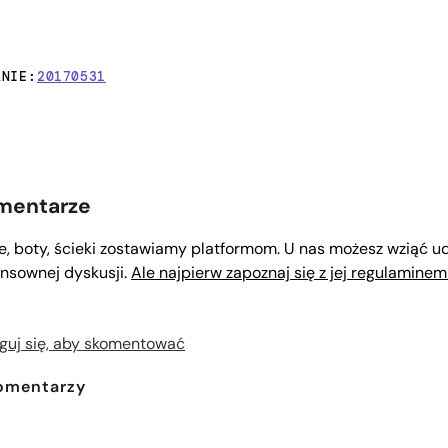
ANIE:
20170531
mentarze
le, boty, ścieki zostawiamy platformom. U nas możesz wziąć ud
nsownej dyskusji.
Ale najpierw zapoznaj się z jej regulaminem
guj się, aby skomentować
omentarzy