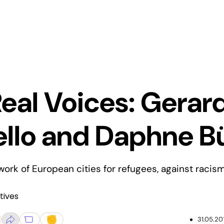
Real Voices: Gerar
ello and Daphne B
ork of European cities for refugees, against racis
tives
31.05.20