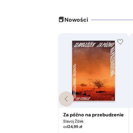
Nowości
pir a świat współczesny
Za późno na przebudzenie
Slavoj Žižek
od
24,95
zł