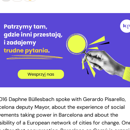
2016 Daphne Büllesbach spoke with Gerardo Pisarello,
celona deputy Mayor, about the experience of social
ements taking power in Barcelona and about the
ibility of a European network of cities for change. On