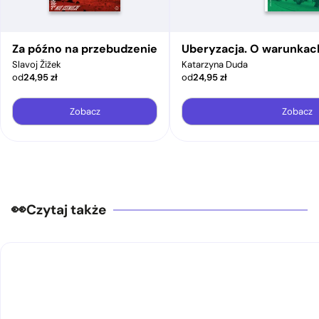
Za późno na przebudzenie
Uberyzacja. O warunkac
Slavoj Žižek
Katarzyna Duda
od
24,95
zł
od
24,95
zł
Zobacz
Zobacz
Czytaj także