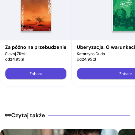
Za późno na przebudzenie
Uberyzacja. O warunkac
Slavoj Žižek
Katarzyna Duda
od
24,95
zł
od
24,95
zł
Zobacz
Zobacz
Czytaj także