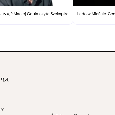
litykę? Maciej Gdula czyta Szekspira
Lado w Mieście. Ce
ść”