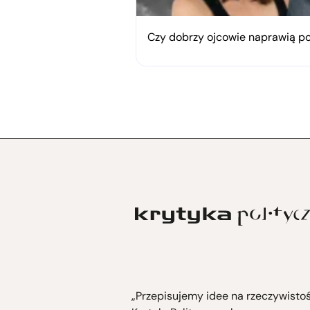
orące lato nad Bałtykiem
Czy dobrzy ojcowie naprawią po
„Przepisujemy idee na rzeczywisto