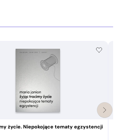
imy życie. Niepokojące tematy egzystencji
Wznieciliś
Marcin Lisieck
od
28,74
zł