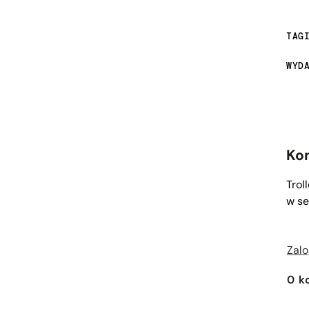
TAG
WYD
Ko
Trol
w se
Zalo
0
k