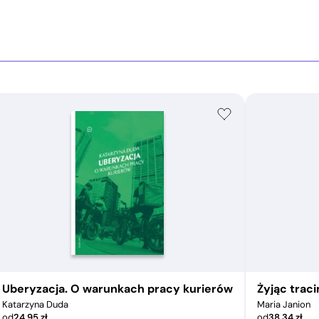
Uberyzacja. O warunkach pracy kurierów
Żyjąc trac
Katarzyna Duda
Maria Janion
od
24,95
zł
od
38,34
zł