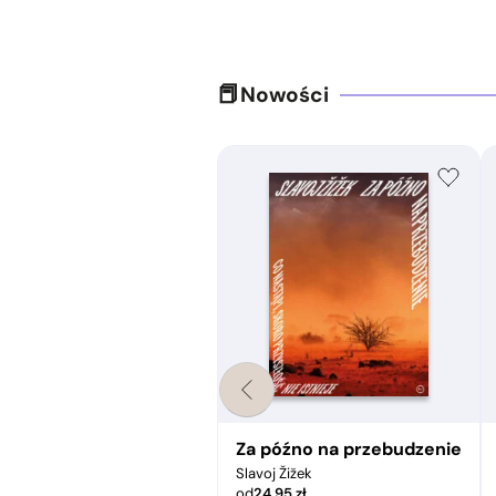
Nowości
pir a świat współczesny
Za późno na przebudzenie
Slavoj Žižek
od
24,95
zł