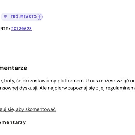
I:
🚢 TRÓJMIASTO
ANIE:
20130628
mentarze
le, boty, ścieki zostawiamy platformom. U nas możesz wziąć ud
nsownej dyskusji.
Ale najpierw zapoznaj się z jej regulaminem
guj się, aby skomentować
omentarzy