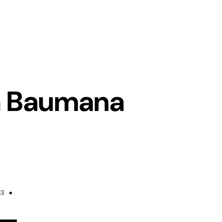
a Baumana
13