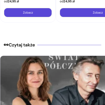
od
24,95
zł
od
24,95
zł
Zobacz
Zobacz
Czytaj także