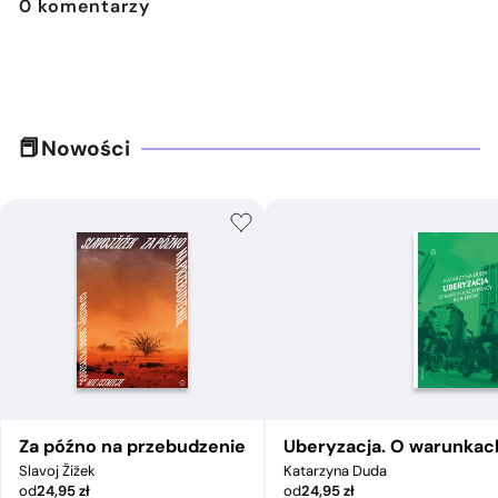
0
komentarzy
Nowości
Za późno na przebudzenie
Uberyzacja. O warunkac
Slavoj Žižek
Katarzyna Duda
od
24,95
zł
od
24,95
zł