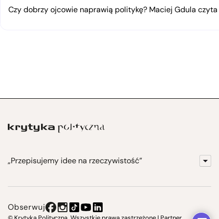
Czy dobrzy ojcowie naprawią politykę? Maciej Gdula czyta
„Przepisujemy idee na rzeczywistość”
KrytykaPolityczna.pl
Wydawnictwo
Obserwuj
Instytut Krytyki Politycznej
© Krytyka Polityczna. Wszystkie prawa zastrzeżone | Partner