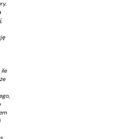
ry.
a
,
cję
ile
że
ego,
e
tem
i
s.