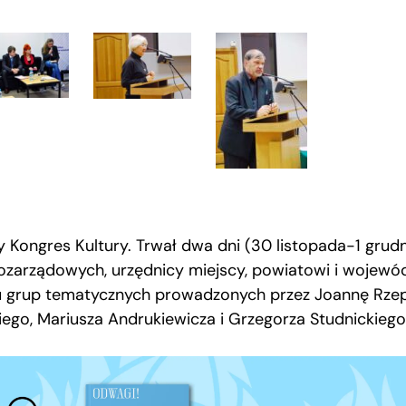
 Kongres Kultury. Trwał dwa dni (30 listopada-1 grudni
i pozarządowych, urzędnicy miejscy, powiatowi i wojew
u grup tematycznych prowadzonych przez Joannę Rzepk
ego, Mariusza Andrukiewicza i Grzegorza Studnickiego