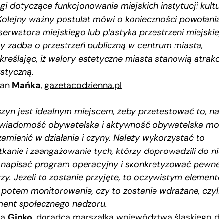
gi dotyczące funkcjonowania miejskich instytucji kultu
Kolejny ważny postulat mówi o konieczności powołani
serwatora miejskiego lub plastyka przestrzeni miejskiej
ry zadba o przestrzeń publiczną w centrum miasta,
kreślając, iż walory estetyczne miasta stanowią atrak
ystyczną.
fan
Mańka
,
gazetacodzienna.pl
szyn jest idealnym miejscem, żeby przetestować to, na 
świadomość obywatelska i aktywność obywatelska mo
zamienić w działania i czyny. Należy wykorzystać to
tkanie i zaangażowanie tych, którzy doprowadzili do ni
 napisać program operacyjny i skonkretyzować pewn
czy. Jeżeli to zostanie przyjęte, to oczywistym elemen
t potem monitorowanie, czy to zostanie wdrażane, czyl
ment społecznego nadzoru.
ja
Ginko
, doradca marszałka województwa śląskiego d