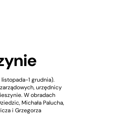
zynie
listopada-1 grudnia).
pozarządowych, urzędnicy
Cieszynie. W obradach
edzic, Michała Palucha,
icza i Grzegorza