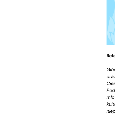
Rel
Głó
ora
Cie
Pod
mło
kult
nie