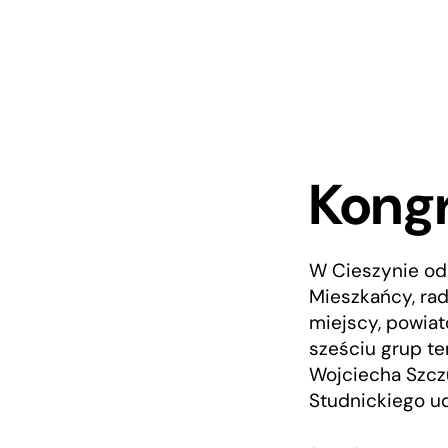
Kongr
W Cieszynie odb
Mieszkańcy, rad
miejscy, powiat
sześciu grup t
Wojciecha Szcz
Studnickiego ud