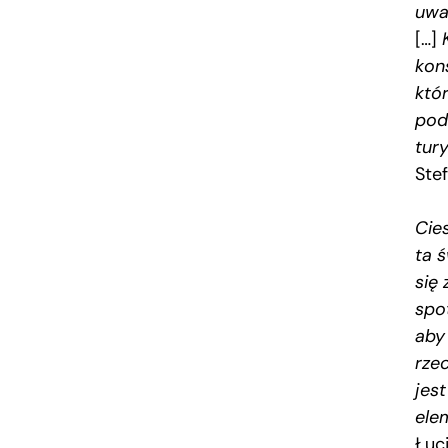
uwa
[…]
kon
któ
pod
tur
Ste
Cie
ta 
się 
spo
aby
rze
jes
ele
Łuc