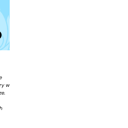
e
ry w
ze.
h