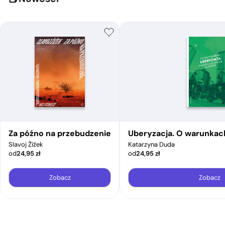
Za późno na przebudzenie
Uberyzacja. O warunkac
Slavoj Žižek
Katarzyna Duda
od
24,95
zł
od
24,95
zł
Zobacz
Zobacz