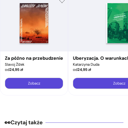
Za późno na przebudzenie
Uberyzacja. O warunkac
Slavoj Žižek
Katarzyna Duda
od
24,95
zł
od
24,95
zł
Zobacz
Zobacz
Czytaj także