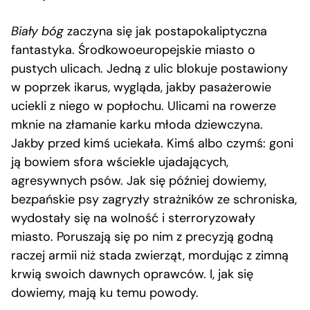
Biały bóg
zaczyna się jak postapokaliptyczna
fantastyka. Środkowoeuropejskie miasto o
pustych ulicach. Jedną z ulic blokuje postawiony
w poprzek ikarus, wygląda, jakby pasażerowie
uciekli z niego w popłochu. Ulicami na rowerze
mknie na złamanie karku młoda dziewczyna.
Jakby przed kimś uciekała. Kimś albo czymś: goni
ją bowiem sfora wściekle ujadających,
agresywnych psów. Jak się później dowiemy,
bezpańskie psy zagryzły strażników ze schroniska,
wydostały się na wolność i sterroryzowały
miasto. Poruszają się po nim z precyzją godną
raczej armii niż stada zwierząt, mordując z zimną
krwią swoich dawnych oprawców. I, jak się
dowiemy, mają ku temu powody.