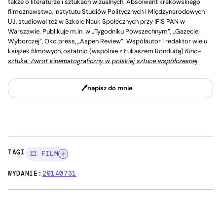
także o literaturze i sztukach wizualnych. Absolwent krakowskiego
filmoznawstwa, Instytutu Studiów Politycznych i Międzynarodowych
UJ, studiował też w Szkole Nauk Społecznych przy IFiS PAN w
Warszawie. Publikuje m.in. w „Tygodniku Powszechnym”, „Gazecie
Wyborczej”, Oko.press, „Aspen Review”. Współautor i redaktor wielu
książek filmowych, ostatnio (wspólnie z Łukaszem Rondudą)
Kino-
sztuka. Zwrot kinematograficzny w polskiej sztuce współczesnej
.
napisz do mnie
TAGI:
🎞️ FILM
WYDANIE:
20140731