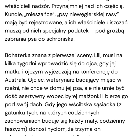
właścicieli nadzór. Przynajmniej nad ich częścią.
Kundle, „mieszańce”, „psy niewęgierskiej rasy”
mają być rejestrowane, a ich właściciele uiszczać
muszą od nich specjalny podatek – pod groźbą
zabrania psa do schroniska.
Bohaterka znana z pierwszej sceny, Lili, musi na
kilka tygodni wprowadzić się do ojca, gdy jej
matka i ojczym wyjeżdżają na konferencję do
Australii. Ojciec, weterynarz badający mięso w
rzeźni, nie chce w domu jej psa, ale nie umie być
dość asertywny wobec byłej małżonki i bierze go
pod swój dach. Gdy jego wścibska sąsiadka (z
gatunku tych, na których codziennych
zachowaniach buduje się każdy mały, codzienny
faszyzm) donosi hyclom, że trzyma on