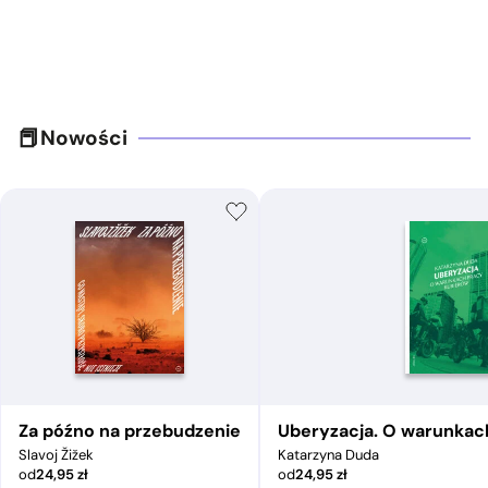
Nowości
Za późno na przebudzenie
Uberyzacja. O warunkac
Slavoj Žižek
Katarzyna Duda
od
24,95
zł
od
24,95
zł