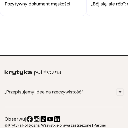
Pozytywny dokument męskości
„Bój się, ale rób
„Przepisujemy idee na rzeczywistość”
KrytykaPolityczna.pl
Wydawnictwo
Obserwuj
Instytut Krytyki Politycznej
© Krytyka Polityczna. Wszystkie prawa zastrzeżone | Partner