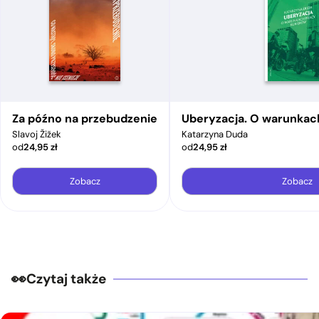
Za późno na przebudzenie
Uberyzacja. O warunkac
Slavoj Žižek
Katarzyna Duda
od
24,95
zł
od
24,95
zł
Zobacz
Zobacz
Czytaj także