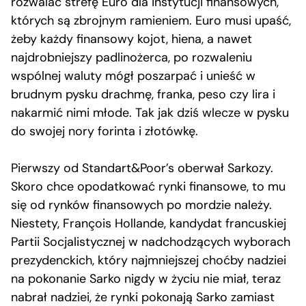
rozwalać strefę Euro dla instytucji finansowych,
których są zbrojnym ramieniem. Euro musi upaść,
żeby każdy finansowy kojot, hiena, a nawet
najdrobniejszy padlinożerca, po rozwaleniu
wspólnej waluty mógł poszarpać i unieść w
brudnym pysku drachmę, franka, peso czy lira i
nakarmić nimi młode. Tak jak dziś wlecze w pysku
do swojej nory forinta i złotówkę.
Pierwszy od Standart&Poor’s oberwał Sarkozy.
Skoro chce opodatkować rynki finansowe, to mu
się od rynków finansowych po mordzie należy.
Niestety, François Hollande, kandydat francuskiej
Partii Socjalistycznej w nadchodzących wyborach
prezydenckich, który najmniejszej choćby nadziei
na pokonanie Sarko nigdy w życiu nie miał, teraz
nabrał nadziei, że rynki pokonają Sarko zamiast