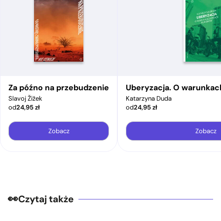
Za późno na przebudzenie
Uberyzacja. O warunkac
Slavoj Žižek
Katarzyna Duda
od
24,95
zł
od
24,95
zł
Zobacz
Zobacz
Czytaj także