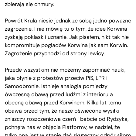
zbierają się chmury.
Powrót Krula niesie jednak ze sobą jedno poważne
zagrożenie. I nie mówię tu o tym, że idee Korwina
zyskają poklask i uznanie. Jak pisałem, nikt tak nie
kompromituje poglądów Korwina jak sam Korwin.
Zagrożenie przychodzi od strony lewicy.
Przede wszystkim nie możemy zapominać nauki,
jaka płynie z protestów przeciw PiS, LPR i
Samoobronie. Istnieje analogia pomiędzy
ówczesną obawą przed ludźmi z interioru a
obecną obawą przed Korwinem. Kilka lat temu
obawa przed tym, że nasze oświecone wysiłki
zniszczy roszczeniowa czerń i babcie od Rydzyka,
pchnęła nas w objęcia Platformy, w nadziei, że
tylko ona jest w stanie dać skuteczny odpór siłom