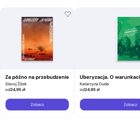
Za późno na przebudzenie
Uberyzacja. O warunkac
Slavoj Žižek
Katarzyna Duda
od
24,95
zł
od
24,95
zł
Zobacz
Zobacz