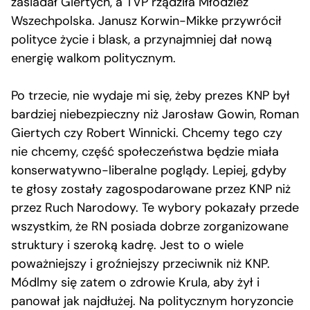
zasiadał Giertych, a TVP rządziła Młodzież
Wszechpolska. Janusz Korwin-Mikke przywrócił
polityce życie i blask, a przynajmniej dał nową
energię walkom politycznym.
Po trzecie, nie wydaje mi się, żeby prezes KNP był
bardziej niebezpieczny niż Jarosław Gowin, Roman
Giertych czy Robert Winnicki. Chcemy tego czy
nie chcemy, część społeczeństwa będzie miała
konserwatywno-liberalne poglądy. Lepiej, gdyby
te głosy zostały zagospodarowane przez KNP niż
przez Ruch Narodowy. Te wybory pokazały przede
wszystkim, że RN posiada dobrze zorganizowane
struktury i szeroką kadrę. Jest to o wiele
poważniejszy i groźniejszy przeciwnik niż KNP.
Módlmy się zatem o zdrowie Krula, aby żył i
panował jak najdłużej. Na politycznym horyzoncie