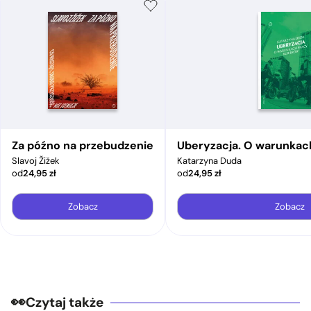
Za późno na przebudzenie
Uberyzacja. O warunkac
Slavoj Žižek
Katarzyna Duda
od
24,95
zł
od
24,95
zł
Zobacz
Zobacz
Czytaj także