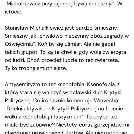
„Michalkiewicz przynajmniej bywa śmieszny.”. W
istocie.
Stanisław Michalkiewicz jest bardzo śmieszny.
Śmieszny jak „chwilowo nieczynny obóz zagłady w
Oświęcimiu”. Koń by się uśmiał. Ale nie gadał
takich głupot. To są te chwile, gdy wolę zwierzęta
od ludzi. Choć przecież ludzie to też zwierzęta.
Tylko trochę smutniejsze.
Antysemityzm to też ksenofobia. Ksenofobia, z
którą stara się walczyć wrocławski klub Krytyki
Politycznej. Co ironicznie komentuje Warzecha:
„Dzielni aktywiści z Krytyki Politycznej na froncie
walki z ksenofobią i faszyzmem”. To chyba też
miało być zabawne? Niestety, coraz gorzej idzie mi
chwytanie prawicowych żartów. Ale nietrudno się