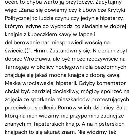
ocen, to chyba warto ją przytoczyć. Zacytujmy
więc: „Zaraz się dowiemy czy klubowicze Krytyki
Politycznej to ludzie czynu czy jedynie hipsterzy,
którym jedyne co wychodzi to siadanie w dobrej
knajpie z kubeczkiem kawy w łapce i
deliberowanie nad niesprawiedliwością na
świecie:))”. Hmm. Zastanówmy się. Nie znam zbyt
dobrze Wrocławia, ale być może rzeczywiście na
Tarnogaju w okolicy noclegowni dla bezdomnych
znajduje się jakaś modna knajpa z dobrą kawą.
Mekka wrocławskiej hipsterii. Gdyby komentator
chciał być bardziej dociekliwy, mógłby spojrzeć na
zdjęcia ze spotkania mieszkańców protestujących
przeciwko osiedleniu Romów w ich dzielnicy. Sala,
którą na nich widzimy, nie przypomina żadnej ze
znanych mi hipsterskich knajp. A na hipsterskich
knajpach to się akurat znam. Nie widzimy też