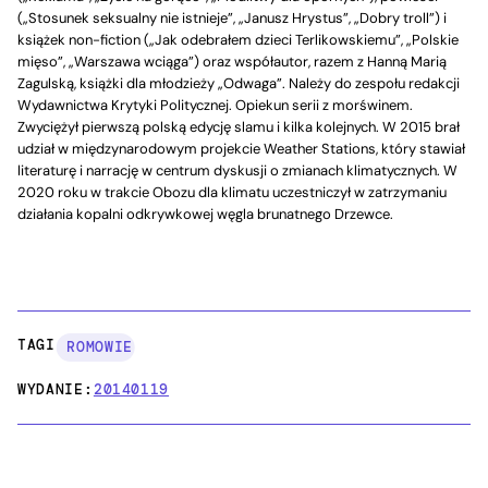
(„Stosunek seksualny nie istnieje”, „Janusz Hrystus”, „Dobry troll”) i
książek non-fiction („Jak odebrałem dzieci Terlikowskiemu”, „Polskie
mięso”, „Warszawa wciąga”) oraz współautor, razem z Hanną Marią
Zagulską, książki dla młodzieży „Odwaga”. Należy do zespołu redakcji
Wydawnictwa Krytyki Politycznej. Opiekun serii z morświnem.
Zwyciężył pierwszą polską edycję slamu i kilka kolejnych. W 2015 brał
udział w międzynarodowym projekcie Weather Stations, który stawiał
literaturę i narrację w centrum dyskusji o zmianach klimatycznych. W
2020 roku w trakcie Obozu dla klimatu uczestniczył w zatrzymaniu
działania kopalni odkrywkowej węgla brunatnego Drzewce.
TAGI:
ROMOWIE
WYDANIE:
20140119