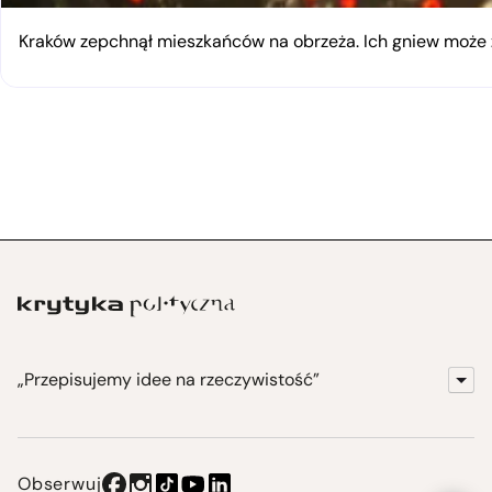
Kraków zepchnął mieszkańców na obrzeża. Ich gniew moż
„Przepisujemy idee na rzeczywistość”
KrytykaPolityczna.pl
Wydawnictwo
Obserwuj