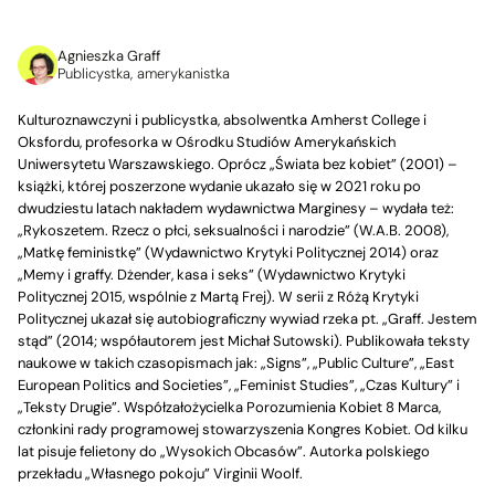
Agnieszka Graff
Publicystka, amerykanistka
Kulturoznawczyni i publicystka, absolwentka Amherst College i
Oksfordu, profesorka w Ośrodku Studiów Amerykańskich
Uniwersytetu Warszawskiego. Oprócz „Świata bez kobiet” (2001) –
książki, której poszerzone wydanie ukazało się w 2021 roku po
dwudziestu latach nakładem wydawnictwa Marginesy – wydała też:
„Rykoszetem. Rzecz o płci, seksualności i narodzie” (W.A.B. 2008),
„Matkę feministkę” (Wydawnictwo Krytyki Politycznej 2014) oraz
„Memy i graffy. Dżender, kasa i seks” (Wydawnictwo Krytyki
Politycznej 2015, wspólnie z Martą Frej). W serii z Różą Krytyki
Politycznej ukazał się autobiograficzny wywiad rzeka pt. „Graff. Jestem
stąd” (2014; współautorem jest Michał Sutowski). Publikowała teksty
naukowe w takich czasopismach jak: „Signs”, „Public Culture”, „East
European Politics and Societies”, „Feminist Studies”, „Czas Kultury” i
„Teksty Drugie”. Współzałożycielka Porozumienia Kobiet 8 Marca,
członkini rady programowej stowarzyszenia Kongres Kobiet. Od kilku
lat pisuje felietony do „Wysokich Obcasów”. Autorka polskiego
przekładu „Własnego pokoju” Virginii Woolf.