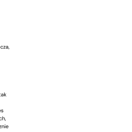
cza,
tak
es
ch,
znie