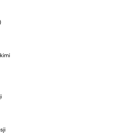
…)
kimi
i
sji