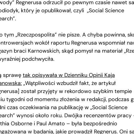
wody” Regnerusa odrzucił po pewnym czasie nawet s
diodyk, który je opublikował, czyli „Social Science
earch”.
 o tym „Rzeczpospolita” nie pisze. A chyba powinna, sk
ontrowersjach wokół raportu Regnerusa wspomniał na
azyn braci Karnowskich, skąd pomysł na materiał „Rz
wyraźniej podchwyciła.
ą sprawę
tak opisywała w Dzienniku Opinii Kaja
anowska:
„Wątpliwości wzbudził fakt, że artykuł
gnerusa] został przyjęty w rekordowo szybkim tempie
ciu tygodni od momentu złożenia w redakcji, podczas 
dni czas oczekiwania na publikację w „Social Science
earch” wynosi około roku. Dwójka recenzentów pracy
thia Osborne i Paul Amato – była bezpośrednio
ngażowana w badania, jakie prowadził Regnerus. Oni s