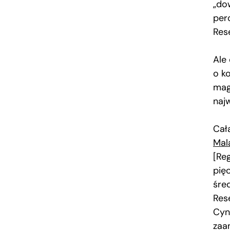
„do
pero
Res
Ale
o k
mag
naj
Cał
Mal
[Re
pię
śre
Res
Cyn
zaa