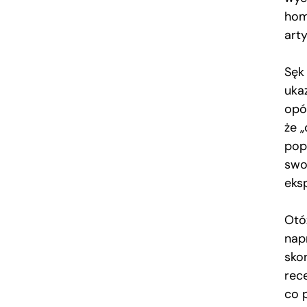
hom
arty
Sęk
ukaz
opó
że „
pop
swo
eks
Otó
nap
sko
rec
co 