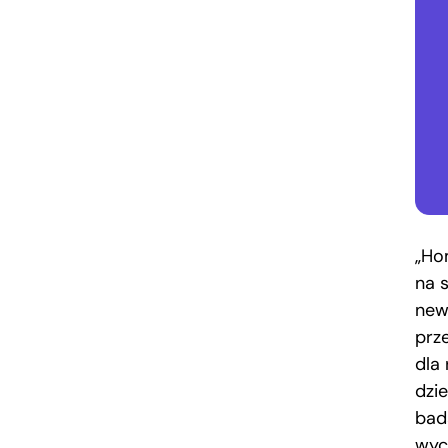
„Ho
na 
new
prz
dla
dzi
bada
wyc