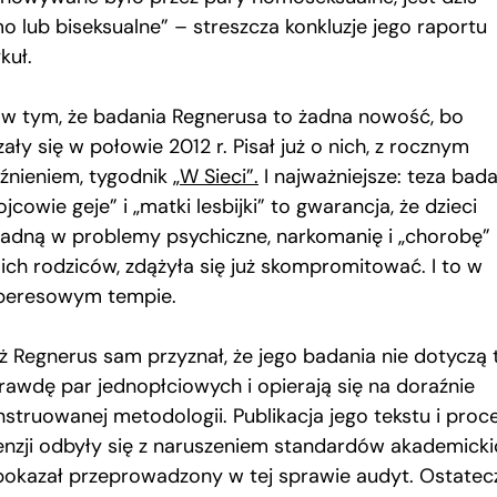
o lub biseksualne” – streszcza konkluzje jego raportu
kuł.
 w tym, że badania Regnerusa to żadna nowość, bo
ały się w połowie 2012 r. Pisał już o nich, z rocznym
źnieniem, tygodnik
„W Sieci”.
I najważniejsze: teza bada
ojcowie geje” i „matki lesbijki” to gwarancja, że dzieci
adną w problemy psychiczne, narkomanię i „chorobę”
ich rodziców, zdążyła się już skompromitować. I to w
peresowym tempie.
ż Regnerus sam przyznał, że jego badania nie dotyczą 
rawdę par jednopłciowych i opierają się na doraźnie
nstruowanej metodologii. Publikacja jego tekstu i proc
enzji odbyły się z naruszeniem standardów akademicki
pokazał przeprowadzony w tej sprawie audyt. Ostatec