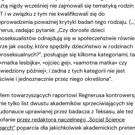
sztą nigdy wcześniej nie zajmowali się tematyką rodzin
 i w związku z tym nie kwalifikowali się do
eprowadzenia poważnej krytyki badań tego rodzaju. (
nerus, zadając pytanie: „Czy dorosłe dzieci
oseksualistów odnajdują się w społeczeństwie równie
rze jak osoby, które spędziły dzieciństwo w rodzinach
eroseksualnych?”, posługuje się kilkoma kategoriami, ta
 «matka lesbijka», «ojciec gej», «samotna matka» czy
wiedziony później», i żadna z tych kategorii nie jest
ściwie i jednoznacznie przez niego określona”.
ałem towarzyszących raportowi Regnerusa kontrowersj
 nie tylko list dwustu akademików sprzeciwiających się
udonauce uprawianej przez badacza z Teksasu, ale też
ofanie
przez redaktora naczelnego „Social Science
earch”
poparcia dla jakichkolwiek akademickich preten