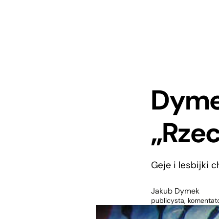
Dymek
„Rzec
Geje i lesbijki
Jakub Dymek
publicysta, komentato