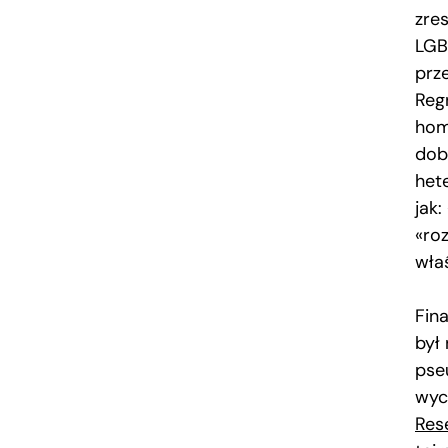
zre
LGBT
prz
Reg
hom
dob
het
jak:
«roz
wła
Fin
był
pse
wyc
Res