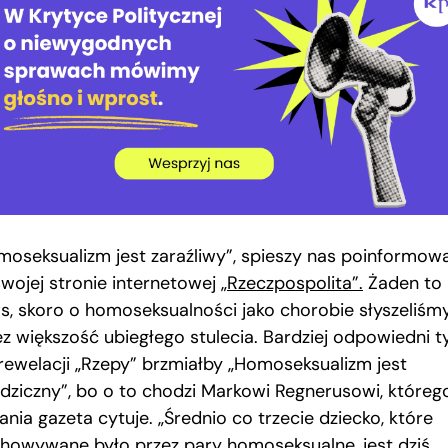
moseksualizm jest zaraźliwy”, spieszy nas poinformow
swojej stronie internetowej
„Rzeczpospolita”.
Żaden to
s, skoro o homoseksualności jako chorobie słyszeliśm
ez większość ubiegłego stulecia. Bardziej odpowiedni t
 rewelacji „Rzepy” brzmiałby „Homoseksualizm jest
edziczny”, bo o to chodzi Markowi Regnerusowi, któreg
nia gazeta cytuje. „Średnio co trzecie dziecko, które
howywane było przez pary homoseksualne, jest dziś