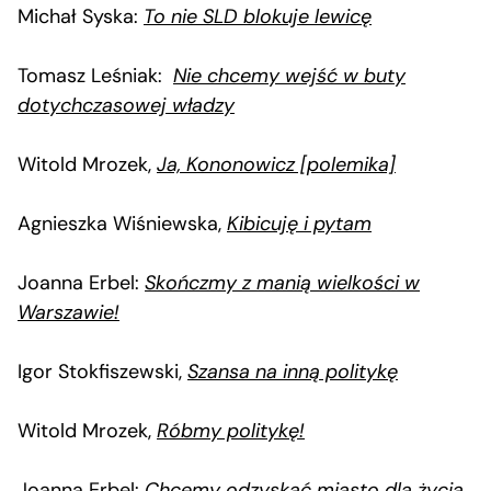
Michał Syska:
To nie SLD blokuje lewicę
Tomasz Leśniak:
Nie chcemy wejść w buty
dotychczasowej władzy
Witold Mrozek,
Ja, Kononowicz [polemika]
Agnieszka Wiśniewska,
Kibicuję i pytam
Joanna Erbel:
Skończmy z manią wielkości w
Warszawie!
Igor Stokfiszewski,
Szansa na inną politykę
Witold Mrozek,
Róbmy politykę!
Joanna Erbel:
Chcemy odzyskać miasto dla życia