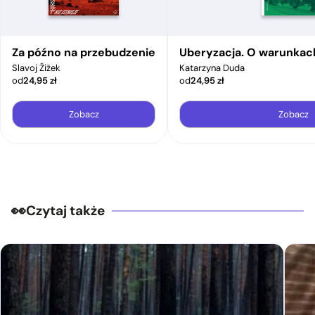
Za późno na przebudzenie
Uberyzacja. O warunkac
Slavoj Žižek
Katarzyna Duda
od
24,95
zł
od
24,95
zł
Zobacz
Zobacz
Czytaj także