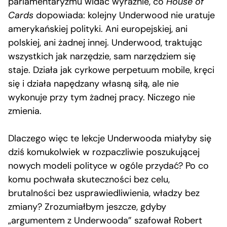
parlamentaryzmu widać wyraźnie, co
House of
Cards
dopowiada: kolejny Underwood nie uratuje
amerykańskiej polityki. Ani europejskiej, ani
polskiej, ani żadnej innej. Underwood, traktując
wszystkich jak narzędzie, sam narzędziem się
staje. Działa jak cyrkowe perpetuum mobile, kręci
się i działa napędzany własną siłą, ale nie
wykonuje przy tym żadnej pracy. Niczego nie
zmienia.
Dlaczego więc te lekcje Underwooda miałyby się
dziś komukolwiek w rozpaczliwie poszukującej
nowych modeli polityce w ogóle przydać? Po co
komu pochwała skuteczności bez celu,
brutalności bez usprawiedliwienia, władzy bez
zmiany? Zrozumiałbym jeszcze, gdyby
„argumentem z Underwooda” szafował Robert