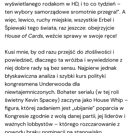
wyświetlanego rodakom w HD, i to co tydzień –
ten wybory samorządowe sromotnie przegra!”. A
więc, lewico, ruchy miejskie, wszystkie Erbel i
Śpiewaki tego świata, raz jeszcze: obejrzyjcie
House of Cards
, weźcie sprawy w swoje ręce!
Kusi mnie, by od razu przejść do złośliwości i
powiedzieć, dlaczego ta wróżba i wywiedzione z
niej dobre rady są bez sensu. Najpierw jednak
błyskawiczna analiza i szybki kurs polityki
kongresmena Underwooda dla
niewtajemniczonych. Bohater serialu (w tej roli
świetny Kevin Spacey) zaczyna jako House Whip –
figura, której zadaniem jest „ubijanie” poparcia w
Kongresie zgodnie z wolą danej partii, jej liderów i
ważnych lobbystów – którego rozczarowanie z
powodu braku nominacji na stanowisko