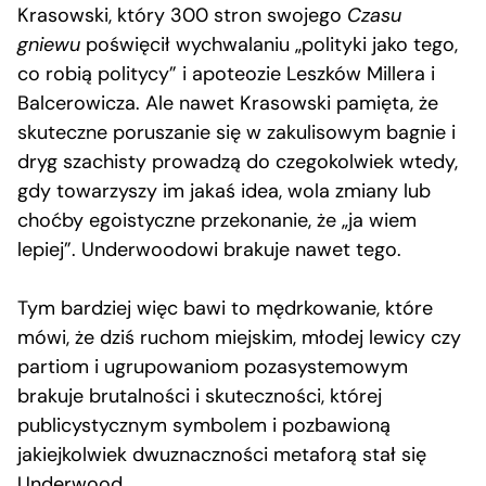
Krasowski, który 300 stron swojego
Czasu
gniewu
poświęcił wychwalaniu „polityki jako tego,
co robią politycy” i apoteozie Leszków Millera i
Balcerowicza. Ale nawet Krasowski pamięta, że
skuteczne poruszanie się w zakulisowym bagnie i
dryg szachisty prowadzą do czegokolwiek wtedy,
gdy towarzyszy im jakaś idea, wola zmiany lub
choćby egoistyczne przekonanie, że „ja wiem
lepiej”. Underwoodowi brakuje nawet tego.
Tym bardziej więc bawi to mędrkowanie, które
mówi, że dziś ruchom miejskim, młodej lewicy czy
partiom i ugrupowaniom pozasystemowym
brakuje brutalności i skuteczności, której
publicystycznym symbolem i pozbawioną
jakiejkolwiek dwuznaczności metaforą stał się
Underwood.