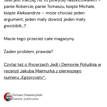
Jeśli jest inaczej, niż to powyżej naszkicowałem –
panie Robercie, panie Tomaszu, księże Michale,
księże Aleksandrze – może chociaż jeden
argument, jeden mały dowód, jeden mały
gwoździk…?
Macie tego przecież całe magazyny.
Żaden problem, prawda?
Czytaj też o Rycerzach Jedi i Demonie Południa w
recenzji Jakuba Majmurka z pierwszego
numeru
„
Egzorcysty
”.
Tomasz Stawiszyński
Eseista, publicysta