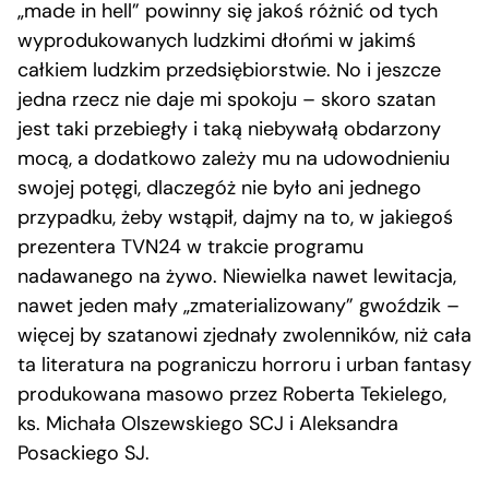
„made in hell” powinny się jakoś różnić od tych
wyprodukowanych ludzkimi dłońmi w jakimś
całkiem ludzkim przedsiębiorstwie. No i jeszcze
jedna rzecz nie daje mi spokoju – skoro szatan
jest taki przebiegły i taką niebywałą obdarzony
mocą, a dodatkowo zależy mu na udowodnieniu
swojej potęgi, dlaczegóż nie było ani jednego
przypadku, żeby wstąpił, dajmy na to, w jakiegoś
prezentera TVN24 w trakcie programu
nadawanego na żywo. Niewielka nawet lewitacja,
nawet jeden mały „zmaterializowany” gwoździk –
więcej by szatanowi zjednały zwolenników, niż cała
ta literatura na pograniczu horroru i urban fantasy
produkowana masowo przez Roberta Tekielego,
ks. Michała Olszewskiego SCJ i Aleksandra
Posackiego SJ.