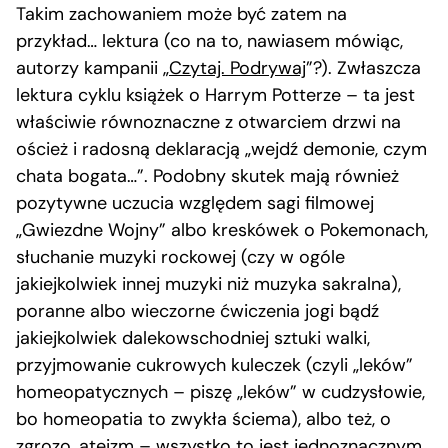
Takim zachowaniem może być zatem na
przykład… lektura (co na to, nawiasem mówiąc,
autorzy kampanii „
Czytaj. Podrywaj
”?). Zwłaszcza
lektura cyklu książek o Harrym Potterze – ta jest
właściwie równoznaczne z otwarciem drzwi na
oścież i radosną deklaracją „wejdź demonie, czym
chata bogata…”. Podobny skutek mają również
pozytywne uczucia względem sagi filmowej
„Gwiezdne Wojny” albo kreskówek o Pokemonach,
słuchanie muzyki rockowej (czy w ogóle
jakiejkolwiek innej muzyki niż muzyka sakralna),
poranne albo wieczorne ćwiczenia jogi bądź
jakiejkolwiek dalekowschodniej sztuki walki,
przyjmowanie cukrowych kuleczek (czyli „leków”
homeopatycznych – piszę „leków” w cudzysłowie,
bo homeopatia to zwykła ściema), albo też, o
zgrozo, ateizm – wszystko to jest jednoznacznym