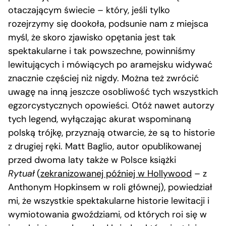
otaczającym świecie – który, jeśli tylko
rozejrzymy się dookoła, podsunie nam z miejsca
myśl, że skoro zjawisko opętania jest tak
spektakularne i tak powszechne, powinniśmy
lewitujących i mówiących po aramejsku widywać
znacznie częściej niż nigdy. Można też zwrócić
uwagę na inną jeszcze osobliwość tych wszystkich
egzorcystycznych opowieści. Otóż nawet autorzy
tych legend, wyłączając akurat wspominaną
polską trójkę, przyznają otwarcie, że są to historie
z drugiej ręki. Matt Baglio, autor opublikowanej
przed dwoma laty także w Polsce książki
Rytuał
(
zekranizowanej później w Hollywood
– z
Anthonym Hopkinsem w roli głównej), powiedział
mi, że wszystkie spektakularne historie lewitacji i
wymiotowania gwoździami, od których roi się w