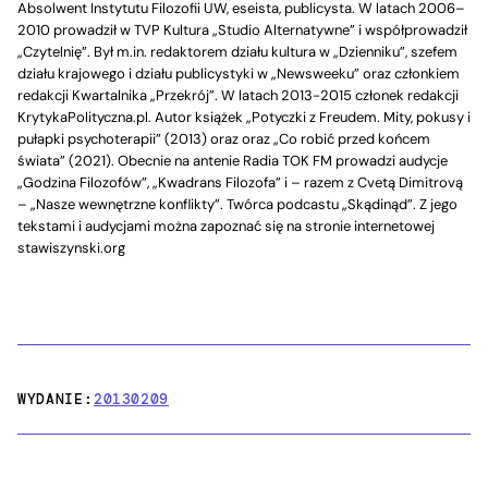
Absolwent Instytutu Filozofii UW, eseista, publicysta. W latach 2006–
2010 prowadził w TVP Kultura „Studio Alternatywne” i współprowadził
„Czytelnię”. Był m.in. redaktorem działu kultura w „Dzienniku”, szefem
działu krajowego i działu publicystyki w „Newsweeku” oraz członkiem
redakcji Kwartalnika „Przekrój”. W latach 2013-2015 członek redakcji
KrytykaPolityczna.pl. Autor książek „Potyczki z Freudem. Mity, pokusy i
pułapki psychoterapii” (2013) oraz oraz „Co robić przed końcem
świata” (2021). Obecnie na antenie Radia TOK FM prowadzi audycje
„Godzina Filozofów”, „Kwadrans Filozofa” i – razem z Cvetą Dimitrovą
– „Nasze wewnętrzne konflikty”. Twórca podcastu „Skądinąd”. Z jego
tekstami i audycjami można zapoznać się na stronie internetowej
stawiszynski.org
WYDANIE:
20130209