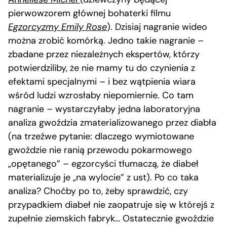
pierwowzorem głównej bohaterki filmu
Egzorcyzmy Emily Rose
). Dzisiaj nagranie wideo
można zrobić komórką. Jedno takie nagranie –
zbadane przez niezależnych ekspertów, którzy
potwierdziliby, że nie mamy tu do czynienia z
efektami specjalnymi – i bez wątpienia wiara
wśród ludzi wzrosłaby niepomiernie. Co tam
nagranie – wystarczyłaby jedna laboratoryjna
analiza gwoździa zmaterializowanego przez diabła
(na trzeźwe pytanie: dlaczego wymiotowane
gwoździe nie ranią przewodu pokarmowego
„opętanego” – egzorcyści tłumaczą, że diabeł
materializuje je „na wylocie” z ust). Po co taka
analiza? Choćby po to, żeby sprawdzić, czy
przypadkiem diabeł nie zaopatruje się w którejś z
zupełnie ziemskich fabryk… Ostatecznie gwoździe