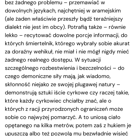
bez żadnego problemu – przemawiać w
dowolnych językach, najchętniej w aramejskim
(ale żaden właściwie przeszły bądź teraźniejszy
dialekt nie jest im obcy). Potrafią także – równie
lekko – recytować dowolne porcje informacji, do
których śmiertelnik, którego wybrały sobie akurat
za doraźny wehikuł, nie miał i nie mógł nigdy mieć
żadnego realnego dostępu. W sytuacji
szczególnego rozbestwienia i bezczelności – do
czego demoniczne siły mają, jak wiadomo,
skłonność niejako ze swojej plugawej natury –
demonstrują sztuki iście cyrkowe czy raczej takie,
które każdy cyrkowiec chciałby znać, ale o
których z racji przyrodzonych ograniczeń może
sobie co najwyżej pomarzyć. A to uniosą ciało
opętanego na kilka metrów, potem zaś z hukiem je
upuszczą albo też pozwolą mu bezwładnie wisieć