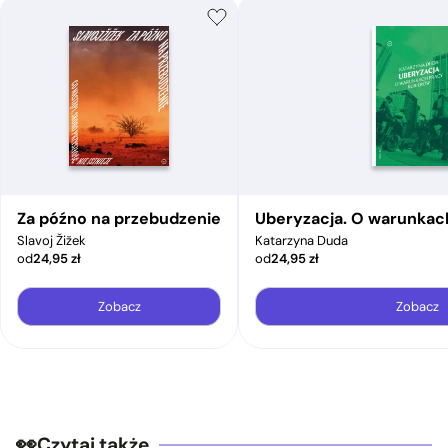
Za późno na przebudzenie
Uberyzacja. O warunkac
Slavoj Žižek
Katarzyna Duda
od
24,95
zł
od
24,95
zł
Zobacz
Zobacz
Czytaj także