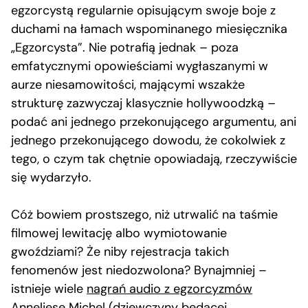
egzorcystą regularnie opisującym swoje boje z
duchami na łamach wspominanego miesięcznika
„Egzorcysta”. Nie potrafią jednak – poza
emfatycznymi opowieściami wygłaszanymi w
aurze niesamowitości, mającymi wszakże
strukturę zazwyczaj klasycznie hollywoodzką –
podać ani jednego przekonującego argumentu, ani
jednego przekonującego dowodu, że cokolwiek z
tego, o czym tak chętnie opowiadają, rzeczywiście
się wydarzyło.
Cóż bowiem prostszego, niż utrwalić na taśmie
filmowej lewitację albo wymiotowanie
gwoździami? Że niby rejestracja takich
fenomenów jest niedozwolona? Bynajmniej –
istnieje wiele
nagrań audio z egzorcyzmów
Anneliese Michel
(dziewczyny będącej