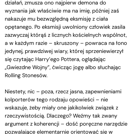
działań, zmusza ono najpierw demona do
wyznania jak właściwie ma na imię, później zaś
nakazuje mu bezwzględną eksmisję z ciała
opętanego. Po eksmisji uwolniony człowiek zasila
zazwyczaj którąś z licznych kościelnych wspólnot,
a w każdym razie – skruszony – powraca na łono
jedynej, prawdziwej wiary, której sprzeniewierzył
się czytając Harry’ego Pottera, oglądając
„Gwiezdne Wojny”, ćwicząc jogę albo słuchając
Rolling Stonesów.
Niestety, nic – poza, rzecz jasna, zapewnieniami
kolporterów tego rodzaju opowieści – nie
wskazuje, żeby miały one jakikolwiek związek z
rzeczywistością. Dlaczego? Weźmy tak zwany
argument z koherencji – dość poręczne narzędzie
pozwalające elementarnie orientować się w